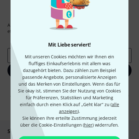
Thomann Newsletter
Abonniere den Thomann Newsletter und gewinne mit
etwas Glück einen von
50 Gutscheinen
über jeweils
50€
!
Inspirierende Beiträge
Deals
Thomann Insights
Mit Liebe serviert!
E-Mail-Adresse
*
Mit unseren Cookies möchten wir Ihnen ein
fluffiges Einkaufserlebnis mit allem was
dazugehört bieten. Dazu zählen zum Beispiel
Jetzt anmelden
passende Angebote, personalisierte Anzeigen
und das Merken von Einstellungen. Wenn das für
Mit Klick auf „Jetzt anmelden“ stimmen Sie dem Erhalt von E-Mail-
Werbung und einer Messung des E-Mail-Nutzungsverhaltens zu. Die
Sie okay ist, stimmen Sie der Nutzung von Cookies
Abmeldung ist jederzeit möglich. Weitere Informationen finden Sie in
für Präferenzen, Statistiken und Marketing
unseren
Datenschutzhinweisen
.
einfach durch einen Klick auf „Geht klar“ zu (
alle
* Pflichtfeld
anzeigen
).
Sie können Ihre erteilte Zustimmung jederzeit
über die Cookie-Einstellungen (
hier
) widerrufen.
Sicher einkaufen & bezahlen