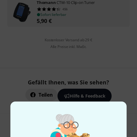
Thomann
CTW-10 Clip-on Tuner
456
Sofort lieferbar
5,90
€
Kostenloser Versand ab 29 €
Alle Preise inkl. MwSt.
Gefällt Ihnen, was Sie sehen?
Teilen
Hilfe & Feedback