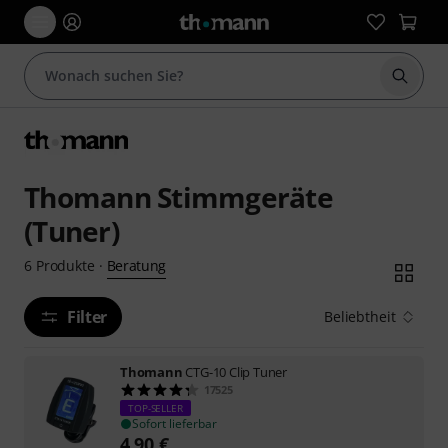
Suche 
Thomann Stimmgeräte
(Tuner)
Beratung
6
Produkte
·
Filter
Beliebtheit
Thomann
CTG-10 Clip Tuner
17525
TOP-SELLER
Sofort lieferbar
4,90
€