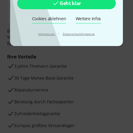
Geht klar
Cookies ablehnen
Weitere Infos
Bezahlen Sie vertraulich und sicher per Nachnahme,
·
Impressum
Datenschutzhinweise
Vorkasse, PayPal, Amazon Pay,
Klarna Sofort bezahlen
,
Klarna Ratenzahlung
oder Kreditkarte.
Ihre Vorteile
3 Jahre Thomann Garantie
30 Tage Money-Back-Garantie
Reparaturservice
Beratung durch Fachexperten
Zufriedenheitsgarantie
Europas größtes Versandlager