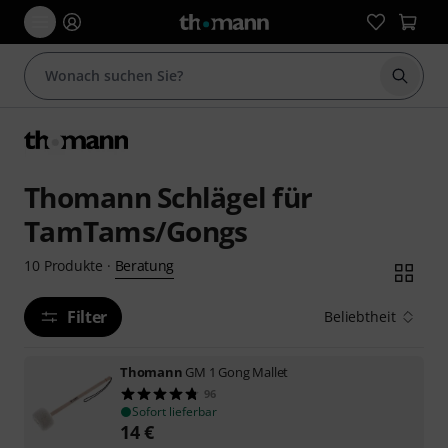
Suche 
Thomann Schlägel für
TamTams/Gongs
Beratung
10
Produkte
·
Filter
Beliebtheit
Thomann
GM 1 Gong Mallet
96
Sofort lieferbar
14
€