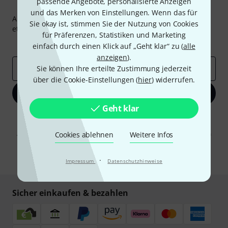
passende Angebote, personalisierte Anzeigen
Thomann Newsletter
und das Merken von Einstellungen. Wenn das für
Abonniere den Thomann Newsletter und gewinne mit
Sie okay ist, stimmen Sie der Nutzung von Cookies
etwas Glück einen von
50 Gutscheinen
über jeweils
50€
!
für Präferenzen, Statistiken und Marketing
Inspirierende Beiträge
Deals
Thomann Insights
einfach durch einen Klick auf „Geht klar“ zu (
alle
anzeigen
).
E-Mail-Adresse
Sie können Ihre erteilte Zustimmung jederzeit
*
über die Cookie-Einstellungen (
hier
) widerrufen.
Jetzt anmelden
Geht klar
Mit Klick auf „Jetzt anmelden“ stimmen Sie dem Erhalt von E-Mail-
Werbung und einer Messung des E-Mail-Nutzungsverhaltens zu. Die
Abmeldung ist jederzeit möglich. Weitere Informationen finden Sie in
Cookies ablehnen
Weitere Infos
unseren
Datenschutzhinweisen
.
* Pflichtfeld
·
Impressum
Datenschutzhinweise
Sicher einkaufen & bezahlen