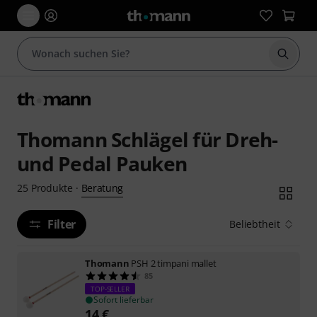
Suche 
Thomann Schlägel für Dreh-
und Pedal Pauken
Beratung
25
Produkte
·
Filter
Beliebtheit
Thomann
PSH 2 timpani mallet
85
TOP-SELLER
Sofort lieferbar
14
€