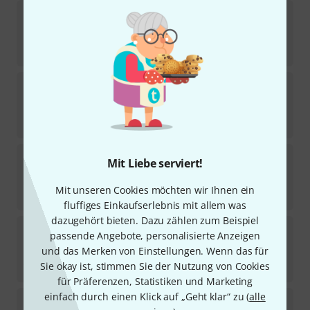
Thomann
TPSA1 Leather
4
Sofort lieferbar
59
€
Thomann
TMM2 Timpani mallet
3
Sofort lieferbar
25
€
Thomann
TMB4 Timpani mallet
Mit Liebe serviert!
Sofort lieferbar
Mit unseren Cookies möchten wir Ihnen ein
29
€
fluffiges Einkaufserlebnis mit allem was
dazugehört bieten. Dazu zählen zum Beispiel
Thomann
TPSA3 Felt hard
passende Angebote, personalisierte Anzeigen
1
und das Merken von Einstellungen. Wenn das für
Sofort lieferbar
Sie okay ist, stimmen Sie der Nutzung von Cookies
59
€
für Präferenzen, Statistiken und Marketing
einfach durch einen Klick auf „Geht klar“ zu (
alle
Thomann
TMM4 Timpani mallet