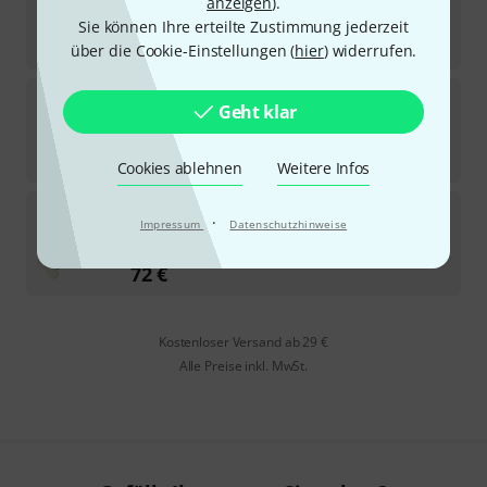
anzeigen
).
Sofort lieferbar
Sie können Ihre erteilte Zustimmung jederzeit
25
€
über die Cookie-Einstellungen (
hier
) widerrufen.
Thomann
TPSA4 Felt medium
Geht klar
3
Sofort lieferbar
72
€
Cookies ablehnen
Weitere Infos
Thomann
TPSA5 Felt soft
·
Impressum
Datenschutzhinweise
Sofort lieferbar
72
€
Kostenloser Versand ab 29 €
Alle Preise inkl. MwSt.