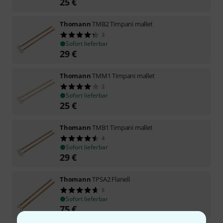
25
€
Thomann
TMB2 Timpani mallet
3
Sofort lieferbar
29
€
Thomann
TMM1 Timpani mallet
2
Sofort lieferbar
25
€
Thomann
TMB1 Timpani mallet
4
Sofort lieferbar
29
€
Thomann
TPSA2 Flanell
5
Sofort lieferbar
75
€