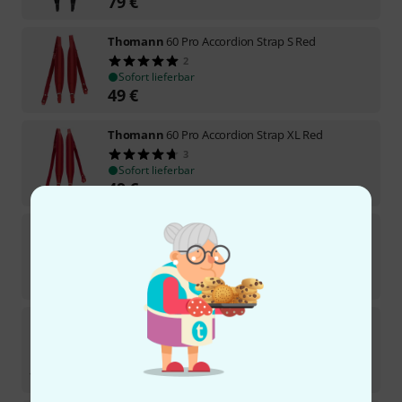
79
€
Thomann
60 Pro Accordion Strap S Red
2
Sofort lieferbar
49
€
Thomann
60 Pro Accordion Strap XL Red
3
Sofort lieferbar
49
€
Thomann
Accordion Buckle Cover Black
2
Sofort lieferbar
9,50
€
Thomann
Bass Strap 120 bass red
7
Sofort lieferbar
22,90
€