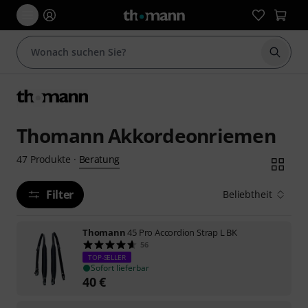
Suche 
Thomann Akkordeonriemen
Beratung
47
Produkte
·
Filter
Beliebtheit
Thomann
45 Pro Accordion Strap L BK
56
TOP-SELLER
Sofort lieferbar
40
€