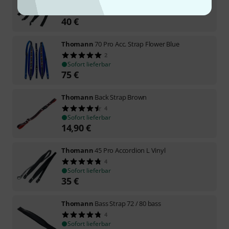
1
Sofort lieferbar
40
€
Thomann
70 Pro Acc. Strap Flower Blue
2
Sofort lieferbar
75
€
Thomann
Back Strap Brown
4
Sofort lieferbar
14,90
€
Thomann
45 Pro Accordion L Vinyl
4
Sofort lieferbar
35
€
Thomann
Bass Strap 72 / 80 bass
4
Sofort lieferbar