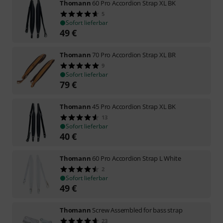
Thomann
60 Pro Accordion Strap XL BK
5
Sofort lieferbar
49
€
Thomann
70 Pro Accordion Strap XL BR
9
Sofort lieferbar
79
€
Thomann
45 Pro Accordion Strap XL BK
13
Sofort lieferbar
40
€
Thomann
60 Pro Accordion Strap L White
2
Sofort lieferbar
49
€
Thomann
Screw Assembled for bass strap
23