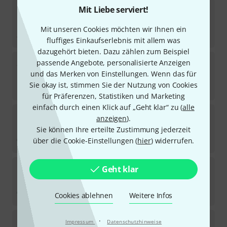
Thomann
Bass Strap 72 / 80 bass red
Mit Liebe serviert!
3
Sofort lieferbar
Mit unseren Cookies möchten wir Ihnen ein
22,90
€
fluffiges Einkaufserlebnis mit allem was
dazugehört bieten. Dazu zählen zum Beispiel
Thomann
Bass Strap 48 / 60 bass
passende Angebote, personalisierte Anzeigen
5
und das Merken von Einstellungen. Wenn das für
Sofort lieferbar
Sie okay ist, stimmen Sie der Nutzung von Cookies
22,90
€
für Präferenzen, Statistiken und Marketing
einfach durch einen Klick auf „Geht klar“ zu (
alle
Thomann
45 Pro Accordion S Vinyl
anzeigen
).
3
Sie können Ihre erteilte Zustimmung jederzeit
Sofort lieferbar
über die Cookie-Einstellungen (
hier
) widerrufen.
30
€
Thomann
45 Pro Accordion XS Vinyl
Geht klar
3
Sofort lieferbar
30
€
Cookies ablehnen
Weitere Infos
Thomann
Accordion Strap Nylon S
·
Impressum
Datenschutzhinweise