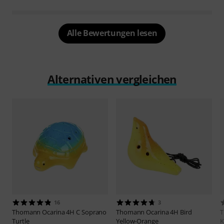
Alle Bewertungen lesen
Alternativen vergleichen
16
3
Thomann
Ocarina 4H C Soprano
Thomann
Ocarina 4H Bird
Turtle
Yellow-Orange
K