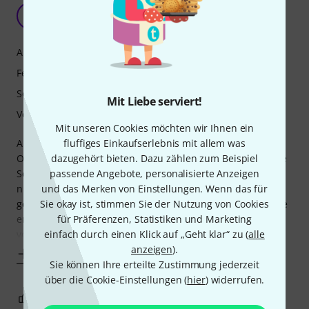
Mein Favorit unter den Tierocarinas!
M
Mukado 28.10.2009
Ansprache
Features
Sound
Mit Liebe serviert!
Verarbeitung
Mit unseren Cookies möchten wir Ihnen ein
Als leidenschaftliche Sammlerin verschiedenster
fluffiges Einkaufserlebnis mit allem was
Ocarinaformen, bin ich beim surfen zufällig auf diese süße
dazugehört bieten. Dazu zählen zum Beispiel
Schildkrötenokarina gestoßen. Ursprünglich wollte ich sie
passende Angebote, personalisierte Anzeigen
nur wegen der Optik, da mir Farbe und Form sehr gut
und das Merken von Einstellungen. Wenn das für
gefielen. Beim Anspielen habe ich allerdings erst das Beste
Sie okay ist, stimmen Sie der Nutzung von Cookies
entdeckt: Die unglaublich sauberen Töne und der warme
für Präferenzen, Statistiken und Marketing
volle Klang. Ich besitze mittlerweile
einfach durch einen Klick auf „Geht klar“ zu (
alle
anzeigen
).
Mehr anzeigen
Sie können Ihre erteilte Zustimmung jederzeit
über die Cookie-Einstellungen (
hier
) widerrufen.
10
0
BEWERTUNG MELDEN