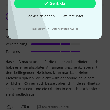
Geht klar
Ein schönes Geschenk
Cookies ablehnen
Weitere Infos
MP
Monika P. 18.06.2011
·
Ansprache
Impressum
Datenschutzhinweise
Sound
Verarbeitung
Features
das Spaß macht und hilft, die Finger zu koordinieren. Ich
habe es einer absoluten Anfängerin geschenkt, aber mit
dem beiliegenden Heftchen, kann man bald kleine
Melodien spielen. Vielleicht wäre der Sound bei einem
wirklichen Könner auch besser, aber ich finde es klingt so
schon recht nett. Und die Okarina in der Schildkrötenform
sieht niedlich aus.
0
0
BEWERTUNG MELDEN