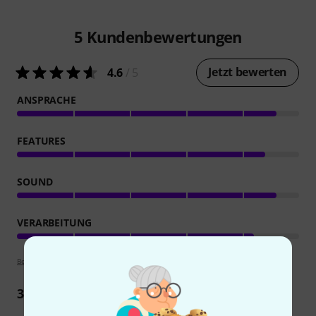
5
Kundenbewertungen
Jetzt bewerten
4.6
/ 5
ANSPRACHE
FEATURES
SOUND
VERARBEITUNG
Bewertungsrichtlinien
3
Rezensionen