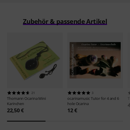
Zubehör & passende Artikel
21
3
Thomann
Ocarina Mini
ocarinamusic
Tutor for 4 and 6
Karinchen
hole Ocarina
22,50 €
12 €