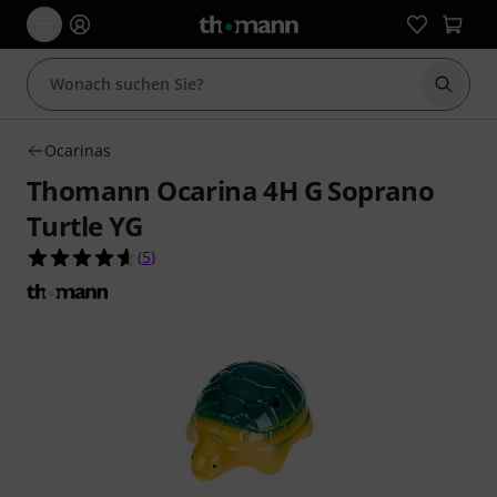
Suche 
Ocarinas
Thomann Ocarina 4H G Soprano
Turtle YG
4.6 von 5 Sternen aus 5 Kundenbewertungen
(
5
)