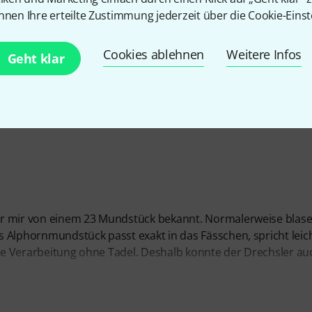
nnen Ihre erteilte Zustimmung jederzeit über die Cookie-Einst
Cookies ablehnen
Weitere Infos
Geht klar
ar mir von einem 23 Mundstück bekannt. Normalerweise blase
 Alphornmundstück passt exakt in das Fässchen, spricht leich
 die Verarbeitung ohne Tadel. Deshalb konnte der Drechsler au