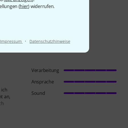
ellungen (
hier
) widerrufen.
·
Impressum
Datenschutzhinweise
Verarbeitung
Ansprache
 ich
Sound
t an,
ch