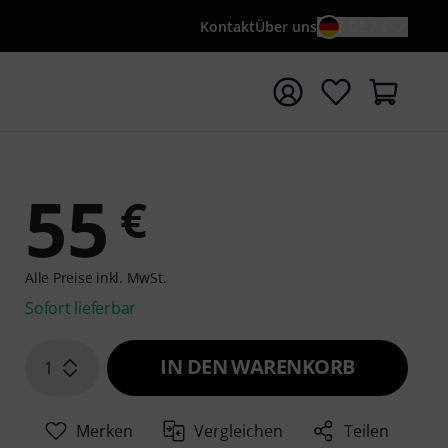
Kontakt
Über uns
DE / €
e mit Suchwort {searchTerm} starten
55
€
Alle Preise inkl. MwSt.
Sofort lieferbar
IN DEN WARENKORB
1
Merken
Vergleichen
Teilen