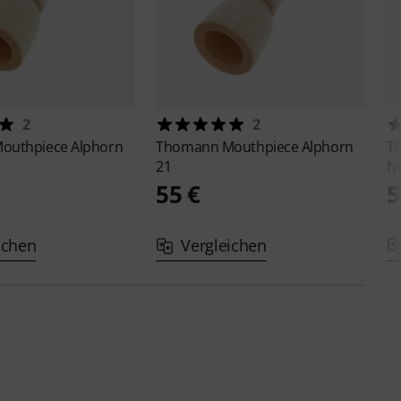
2
2
outhpiece Alphorn
Thomann
Mouthpiece Alphorn
T
21
N
55 €
5
ichen
Vergleichen