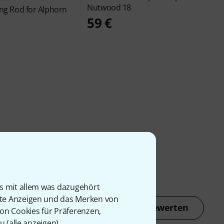
Nutwood 18
ng Rod for Alphorn
59 €
€
is mit allem was dazugehört
rte Anzeigen und das Merken von
Jetzt bewerten
von Cookies für Präferenzen,
u (
alle anzeigen
).