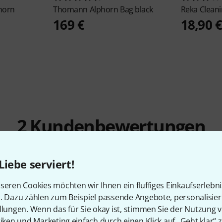
horn
Thomann
Alphorn Bag black
Reka
Cleani
169 €
18,90 
2
Kundenbewertungen
Liebe serviert!
seren Cookies möchten wir Ihnen ein fluffiges Einkaufserlebn
n. Dazu zählen zum Beispiel passende Angebote, personalisie
4.5
/ 5
llungen. Wenn das für Sie okay ist, stimmen Sie der Nutzung 
tiken und Marketing einfach durch einen Klick auf „Geht klar“ z