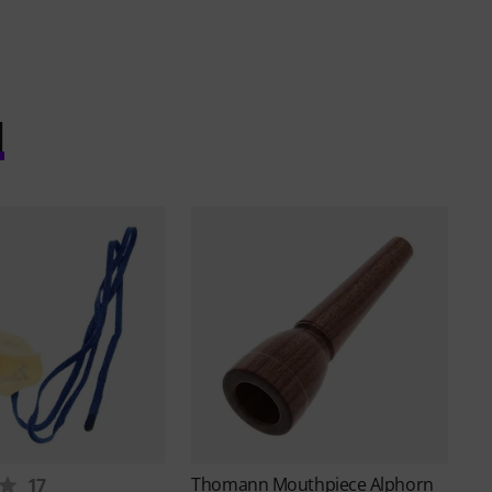
l
Thomann
Mouthpiece Alphorn
17