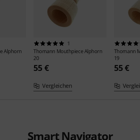
1
e Alphorn
Thomann
Mouthpiece Alphorn
Thomann
M
20
19
55 €
55 €
Vergleichen
Vergle
Smart Navigator