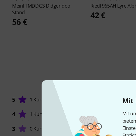
Meinl
TMDDGS Didgeridoo
Riedl
965AH Lyre Alp
Stand
42 €
56 €
5
Mit 
1 Kunde
Mit un
4
1 Kunde
biete
Einste
3
0 Kunden
Statis