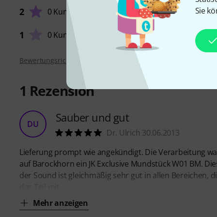
Sie kö
2
0 Kunden
1
0 Kunden
Bewertungsrichtlinien
1
Rezension
Sauber und gut
DU
Dr. Ulrich 30.06.2013
Lieferung prompt wie angekündigt. Die Verarbeitung w
auf Barockhorn ein JK Exclusive Mundstück W01 BM. Dies
der Sound ist gleichmäßig sehr gut in allen Bereichen,
das Teil mit
Mehr anzeigen