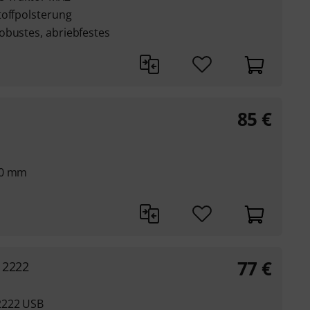
toffpolsterung
obustes, abriebfestes
85
€
00 mm
77
€
 2222
2222 USB