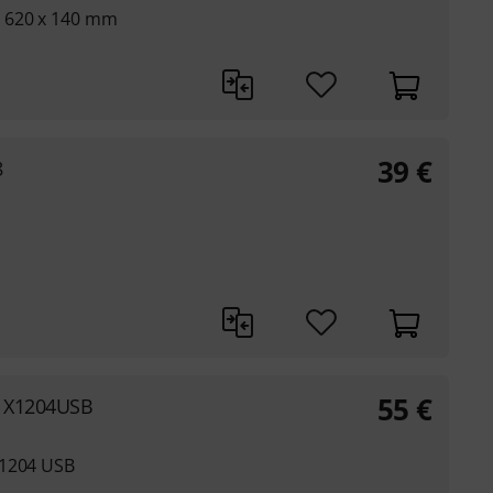
 620 x 140 mm
39
€
8
55
€
x X1204USB
X1204 USB