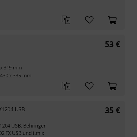
53
€
 x 319 mm
 430 x 335 mm
35
€
 X1204 USB
1204 USB, Behringer
02 FX USB und t.mix