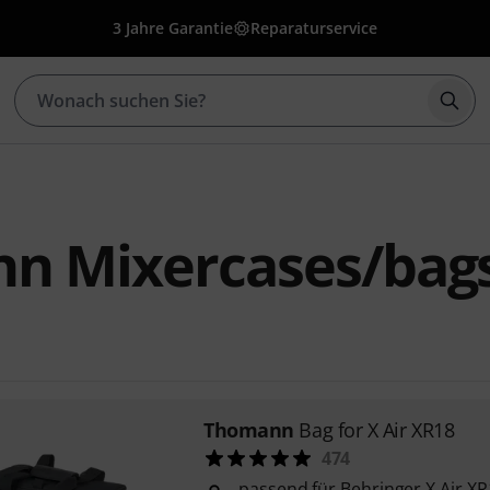
3 Jahre Garantie
Reparaturservice
Such
n Mixercases/bag
Thomann
Bag for X Air XR18
474
passend für Behringer X Air XR