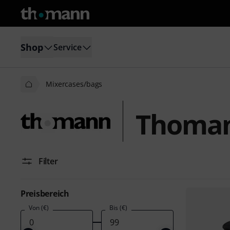
Shop
Service
Mixercases/bags
Thoman
Filter
Preisbereich
Von (€)
Bis (€)