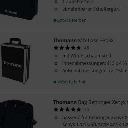
1 Zubehörfach
abnehmbarer Schultergurt
Sofort lieferbar
Thomann
Mix Case 3343X
48
mit Würfelschaumstoff
Innenabmessungen: 113 x 418
Außenabmessungen: ca. 150 x
Sofort lieferbar
Thomann
Bag Behringer Xenyx
35
passend für Behringer Xenyx X
Xenyx 1204 USB, t.mix x.mix 10