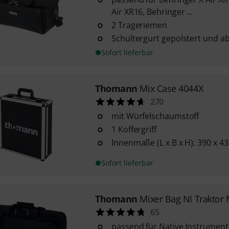
Air XR16, Behringer ...
2 Trageriemen
Schultergurt gepolstert und 
Sofort lieferbar
Thomann
Mix Case 4044X
270
mit Würfelschaumstoff
1 Koffergriff
Innenmaße (L x B x H): 390 x 4
Sofort lieferbar
Thomann
Mixer Bag NI Traktor
65
passend für Native Instrument