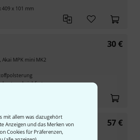
 x 409 x 101 mm
30
€
, Akai MPK mini MK2
toffpolsterung
obustes abriebfestes
is mit allem was dazugehört
57
€
XU
rte Anzeigen und das Merken von
von Cookies für Präferenzen,
und Yamaha MG12XU
u (
alle anzeigen
).