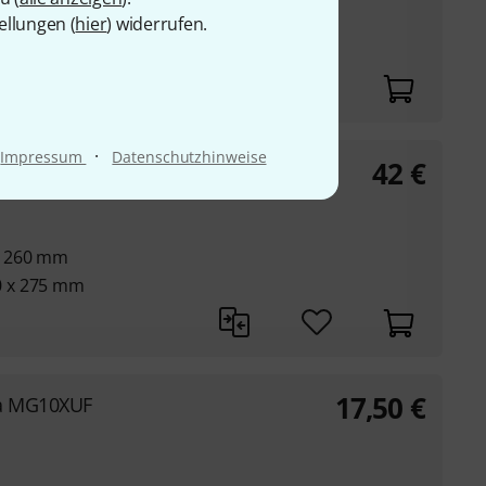
56 mm
ellungen (
hier
) widerrufen.
·
Impressum
Datenschutzhinweise
42
€
x 260 mm
0 x 275 mm
17,50
€
ha MG10XUF