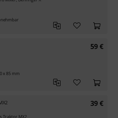
abnehmbar
59
€
30 x 85 mm
39
€
 MX2
s Traktor MX2