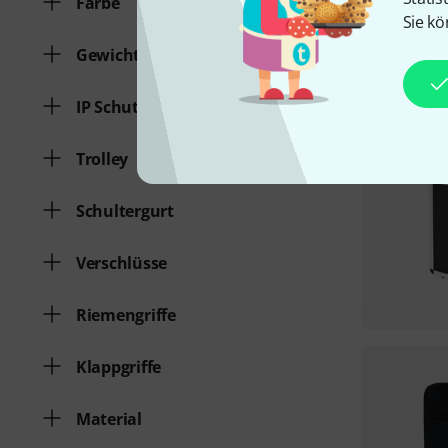
Farbe
Sie kö
Gewicht
IP Schutzart
Trolley
Schultergurt
Verschlüsse
Riemengriffe
Klappgriffe
Material