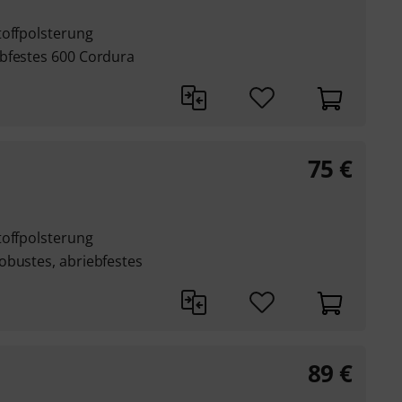
toffpolsterung
bfestes 600 Cordura
75
€
toffpolsterung
obustes, abriebfestes
89
€