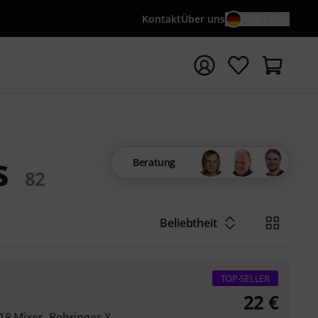
Kontakt
Über uns
DE / €
e mit Suchwort {searchTerm} starten
s
Beratung
82
Beliebtheit
TOP-SELLER
22
€
18 Mixer, Behringer X