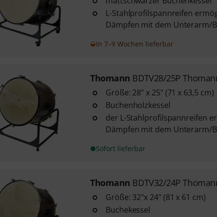
mattschwarzer Buchenkessel
L-Stahlprofilspannreifen ermög
Dämpfen mit dem Unterarm/B
In 7–9 Wochen lieferbar
Thomann
BDTV28/25P Thomann
Größe: 28" x 25" (71 x 63,5 cm)
Buchenholzkessel
der L-Stahlprofilspannreifen e
Dämpfen mit dem Unterarm/B
Sofort lieferbar
Thomann
BDTV32/24P Thomann
Größe: 32"x 24" (81 x 61 cm)
Buchekessel