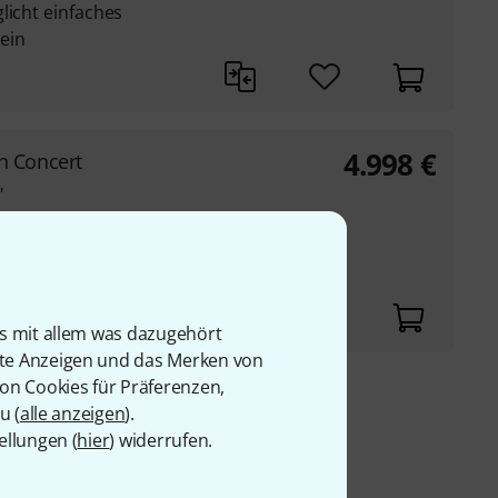
licht einfaches
ein
4.998
€
 Concert
"
licht einfaches
ein
is mit allem was dazugehört
rte Anzeigen und das Merken von
von Cookies für Präferenzen,
9 €
u (
alle anzeigen
).
ellungen (
hier
) widerrufen.