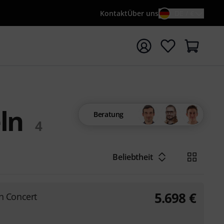
Kontakt
Über uns
DE / €
e mit Suchwort {searchTerm} starten
ln
Beratung
4
Beliebtheit
5.698
€
 Concert