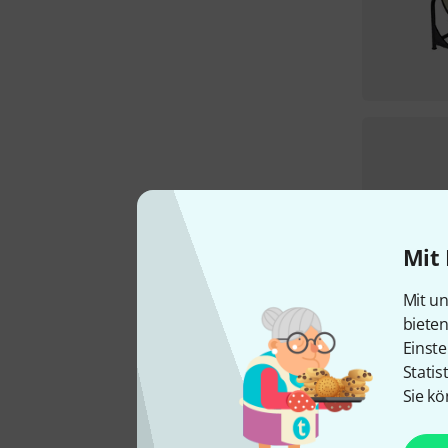
Mit 
Mit un
biete
Einste
Statis
Sie kö