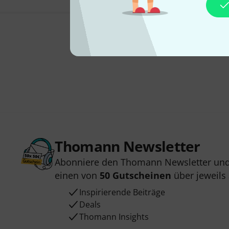
Thomann Newsletter
Abonniere den Thomann Newsletter und
einen von
50 Gutscheinen
über jeweils
Inspirierende Beiträge
Deals
Thomann Insights