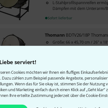
L-Stahlprofilspannreifen ermög
Dämpfen mit dem Unterarm/B
Sofort lieferbar
Thomann
BDTV26/18P Thomann
Größe: 66 x 45,70 cm / 26" x 18
Buchekessel
L-Stahlprofilspannreifen ermög
Dämpfen mit dem Unterarm/B
Liebe serviert!
Sofort lieferbar
seren Cookies möchten wir Ihnen ein fluffiges Einkaufserlebn
n. Dazu zählen zum Beispiel passende Angebote, personalisie
llungen. Wenn das für Sie okay ist, stimmen Sie der Nutzung 
Kostenloser Versand ab 2
tiken und Marketing einfach durch einen Klick auf „Geht klar“ z
Alle Preise inkl. MwSt.
nnen Ihre erteilte Zustimmung jederzeit über die Cookie-Einst