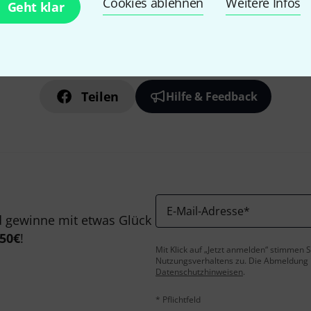
Cookies ablehnen
Weitere Infos
Geht klar
Gefällt Ihnen, was Sie sehen?
Teilen
Hilfe & Feedback
E-Mail-Adresse
*
 gewinne mit etwas Glück
50€
!
Mit Klick auf „Jetzt anmelden“ stimmen
Nutzungsverhaltens zu. Die Abmeldung is
Datenschutzhinweisen
.
* Pflichtfeld