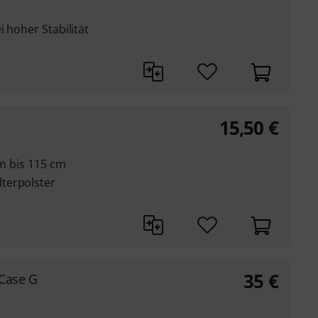
 hoher Stabilität
15,50
€
cm bis 115 cm
terpolster
35
€
 Case G