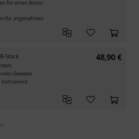
en für einen festen
gen für angenehmes
48,90
€
 B-Stock
ystem
sendes Gewebe
s Instrument
9 €