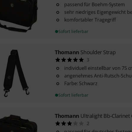
passend für Boehm-System
sehr niedriges Eigengewicht bei
komfortabler Tragegriff
Sofort lieferbar
Thomann
Shoulder Strap
3
individuell einstellbar von 75 
angenehmes Anti-Rutsch-Schul
Farbe: Schwarz
Sofort lieferbar
Thomann
Ultralight Bb-Clarinet
2
passend für deutsches System