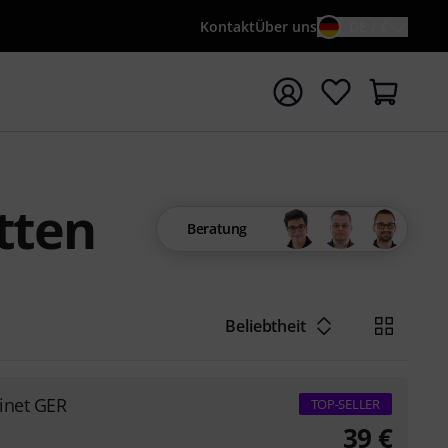
Kontakt
Über uns
DE / €
e mit Suchwort {searchTerm} starten
tten
Beratung
Beliebtheit
inet GER
TOP-SELLER
39
€