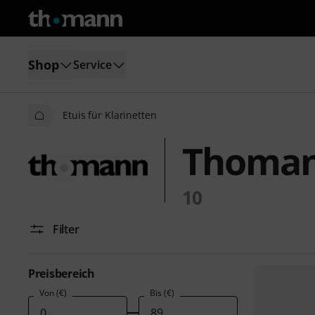
Shop
Service
Etuis für Klarinetten
Thomann
10
Filter
Preisbereich
Von (€)
Bis (€)