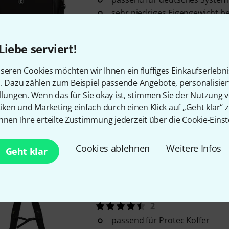
sehr niedriges Eigengewicht bei
komfortabler Tragegriff
Liebe serviert!
Sofort lieferbar
seren Cookies möchten wir Ihnen ein fluffiges Einkaufserlebn
Thomann
DeLight Case Clarine
n. Dazu zählen zum Beispiel passende Angebote, personalisie
llungen. Wenn das für Sie okay ist, stimmen Sie der Nutzung 
5
tiken und Marketing einfach durch einen Klick auf „Geht klar“ z
für Bb-Klarinette mit Deutsch
nnen Ihre erteilte Zustimmung jederzeit über die Cookie-Einst
Außenmaterial: wasserabwei
hervorragender Schutz für da
Cookies ablehnen
Weitere Infos
Geht klar
Sofort lieferbar
Thomann
Backpack Strap
2
passend für Protec Koffer