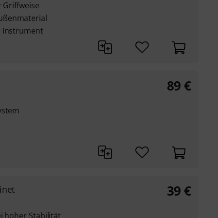
 Griffweise
ußenmaterial
s Instrument
89
€
system
39
€
inet
 hoher Stabilität