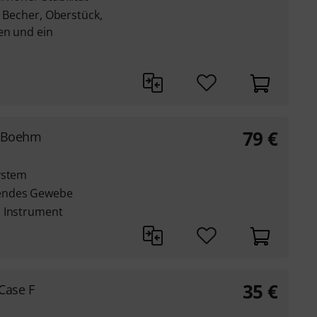
 : Becher, Oberstück,
en und ein
79
€
t Boehm
ystem
sendes Gewebe
s Instrument
35
€
 Case F