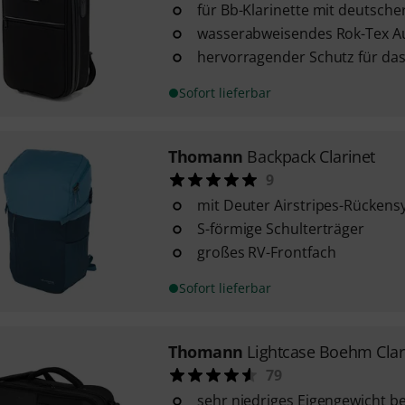
für Bb-Klarinette mit deutscher
wasserabweisendes Rok-Tex A
hervorragender Schutz für da
Sofort lieferbar
Thomann
Backpack Clarinet
9
mit Deuter Airstripes-Rücken
S-förmige Schulterträger
großes RV-Frontfach
Sofort lieferbar
Thomann
Lightcase Boehm Clar
79
sehr niedriges Eigengewicht bei