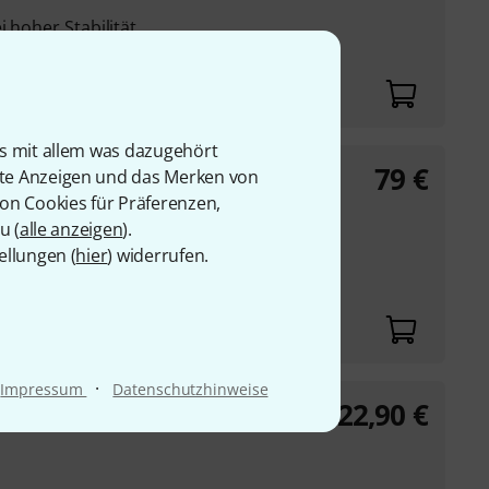
 hoher Stabilität
is mit allem was dazugehört
79
€
t German
rte Anzeigen und das Merken von
von Cookies für Präferenzen,
u (
alle anzeigen
).
em System
ellungen (
hier
) widerrufen.
sendes Gewebe
s Instrument
·
Impressum
Datenschutzhinweise
22,90
€