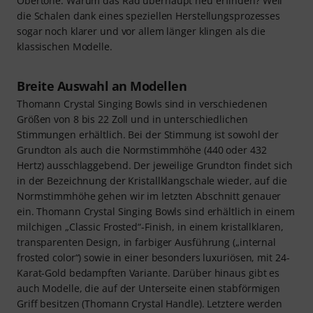
Obertöne. Warum das Rad überhaupt neu erfinden? Weil
die Schalen dank eines speziellen Herstellungsprozesses
sogar noch klarer und vor allem länger klingen als die
klassischen Modelle.
Breite Auswahl an Modellen
Thomann Crystal Singing Bowls sind in verschiedenen
Größen von 8 bis 22 Zoll und in unterschiedlichen
Stimmungen erhältlich. Bei der Stimmung ist sowohl der
Grundton als auch die Normstimmhöhe (440 oder 432
Hertz) ausschlaggebend. Der jeweilige Grundton findet sich
in der Bezeichnung der Kristallklangschale wieder, auf die
Normstimmhöhe gehen wir im letzten Abschnitt genauer
ein. Thomann Crystal Singing Bowls sind erhältlich in einem
milchigen „Classic Frosted“-Finish, in einem kristallklaren,
transparenten Design, in farbiger Ausführung („internal
frosted color“) sowie in einer besonders luxuriösen, mit 24-
Karat-Gold bedampften Variante. Darüber hinaus gibt es
auch Modelle, die auf der Unterseite einen stabförmigen
Griff besitzen (Thomann Crystal Handle). Letztere werden