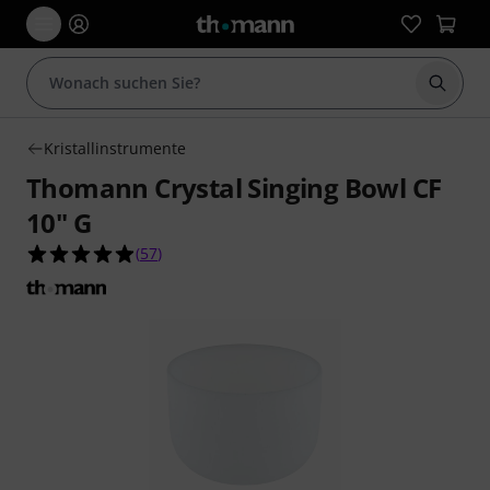
Suche 
Kristallinstrumente
Thomann Crystal Singing Bowl CF
10" G
4.9 von 5 Sternen aus 57 Kundenbewertungen
(
57
)