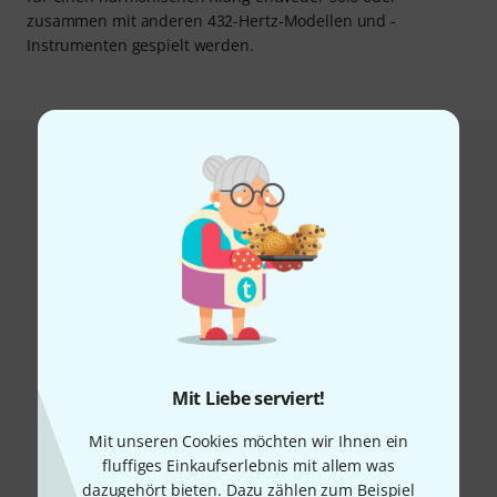
zusammen mit anderen 432-Hertz-Modellen und -
Instrumenten gespielt werden.
Das kauften Kunden, die sich dieses
Produkt angesehen haben
32%
18%
Mit Liebe serviert!
Mit unseren Cookies möchten wir Ihnen ein
KAUFTEN
KAUFTEN
fluffiges Einkaufserlebnis mit allem was
Thomann Crystal Singing
GENAU DIESES PRODUKT
dazugehört bieten. Dazu zählen zum Beispiel
Bowl CF 12" C
98 €