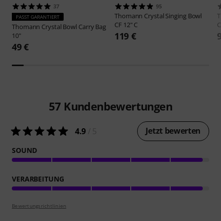
37
95
Thomann
Crystal Singing Bowl
PASST GARANTIERT
CF 12" C
C
Thomann
Crystal Bowl Carry Bag
119 €
10"
49 €
57
Kundenbewertungen
Jetzt bewerten
4.9
/ 5
SOUND
VERARBEITUNG
Bewertungsrichtlinien