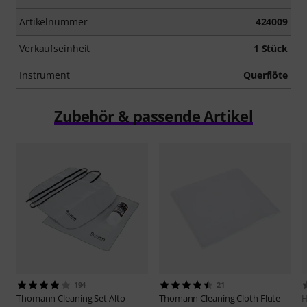
Artikelnummer
424009
Verkaufseinheit
1 Stück
Instrument
Querflöte
Zubehör & passende Artikel
194
21
Thomann
Cleaning Set Alto
Thomann
Cleaning Cloth Flute
H