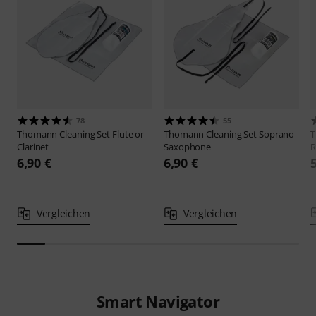
78
55
Thomann
Cleaning Set Flute or
Thomann
Cleaning Set Soprano
Clarinet
Saxophone
R
6,90 €
6,90 €
Vergleichen
Vergleichen
Smart Navigator