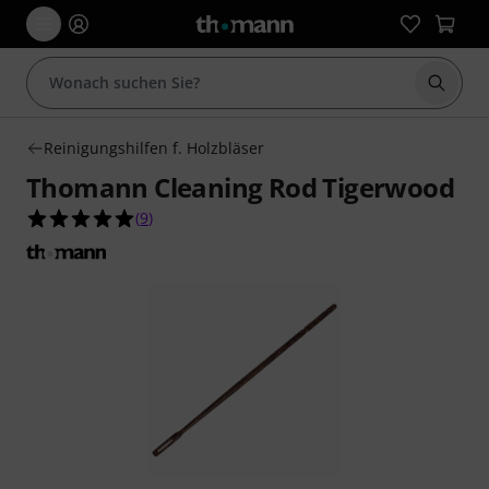
Suche 
Reinigungshilfen f. Holzbläser
Thomann Cleaning Rod Tigerwood
5.0 von 5 Sternen aus 9 Kundenbewertungen
(
9
)