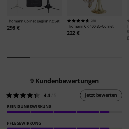
Thomann
Cornet Beginning Set
250
Thomann
CR 400 Bb-Cornet
298 €
B
222 €
9
Kundenbewertungen
Jetzt bewerten
4.4
/ 5
REINIGUNGSWIRKUNG
PFLEGEWIRKUNG