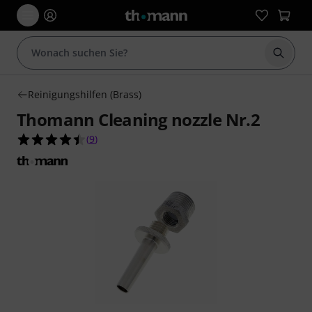
Suche 
Reinigungshilfen (Brass)
Thomann Cleaning nozzle Nr.2
4.4 von 5 Sternen aus 9 Kundenbewertungen
(
9
)