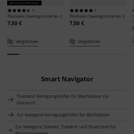
AKTUELLES PRODUKT
9
8
Thomann
Cleaning nozzle No. 2
Thomann
Cleaning nozzle No. 5
T
7,50 €
7,50 €
Vergleichen
Vergleichen
Smart Navigator
Thomann Reinigungshilfen für Blechbläser zur
Übersicht
Zur Kategorie Reinigungshilfen für Blechbläser
Zur Kategorie Ständer, Zubehör und Ersatzteile für
Blasinstrumente