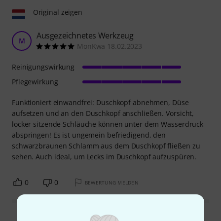
Original zeigen
Ausgezeichnetes Werkzeug
M
MonKwa 18.02.2023
Reinigungswirkung
Pflegewirkung
Funktioniert einwandfrei: Duschkopf abnehmen, Düse
aufsetzen und an den Duschkopf anschließen. Vorsicht,
locker sitzende Schläuche können unter dem Wasserdruck
abspringen! Es ist ungemein befriedigend, den
schwarzbraunen Schlamm aus dem Duschkopf fließen zu
sehen. Auch ideal, um Lecks im Duschkopf aufzuspüren.
0
0
BEWERTUNG MELDEN