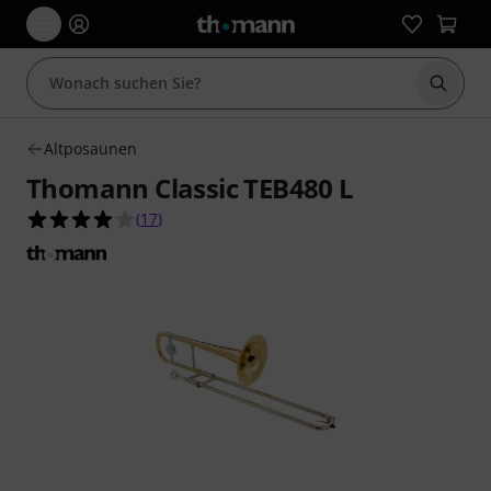
Suche 
Altposaunen
Thomann Classic TEB480 L
4.1 von 5 Sternen aus 17 Kundenbewertungen
(
17
)