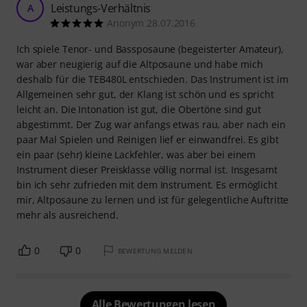
Leistungs-Verhältnis
A
Anonym 28.07.2016
Ich spiele Tenor- und Bassposaune (begeisterter Amateur),
war aber neugierig auf die Altposaune und habe mich
deshalb für die TEB480L entschieden. Das Instrument ist im
Allgemeinen sehr gut, der Klang ist schön und es spricht
leicht an. Die Intonation ist gut, die Obertöne sind gut
abgestimmt. Der Zug war anfangs etwas rau, aber nach ein
paar Mal Spielen und Reinigen lief er einwandfrei. Es gibt
ein paar (sehr) kleine Lackfehler, was aber bei einem
Instrument dieser Preisklasse völlig normal ist. Insgesamt
bin ich sehr zufrieden mit dem Instrument. Es ermöglicht
mir, Altposaune zu lernen und ist für gelegentliche Auftritte
mehr als ausreichend.
0
0
BEWERTUNG MELDEN
Alle Bewertungen lesen