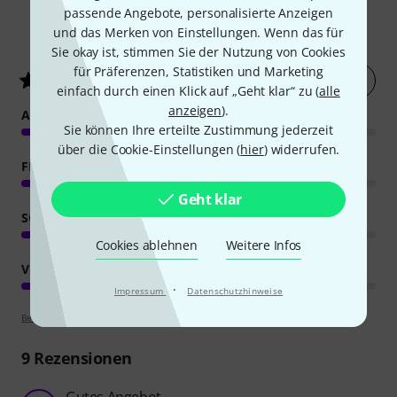
passende Angebote, personalisierte Anzeigen
17
Kundenbewertungen
und das Merken von Einstellungen. Wenn das für
Sie okay ist, stimmen Sie der Nutzung von Cookies
für Präferenzen, Statistiken und Marketing
Jetzt bewerten
4.1
/ 5
einfach durch einen Klick auf „Geht klar“ zu (
alle
anzeigen
).
ANSPRACHE
Sie können Ihre erteilte Zustimmung jederzeit
über die Cookie-Einstellungen (
hier
) widerrufen.
FEATURES
Geht klar
SOUND
Cookies ablehnen
Weitere Infos
VERARBEITUNG
·
Impressum
Datenschutzhinweise
Bewertungsrichtlinien
9
Rezensionen