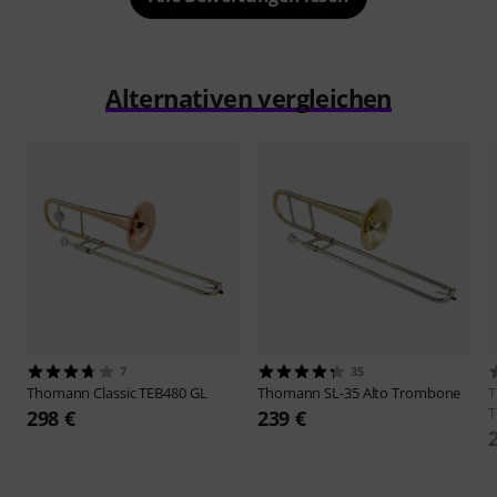
Alternativen vergleichen
7
35
Thomann
Classic TEB480 GL
Thomann
SL-35 Alto Trombone
T
298 €
239 €