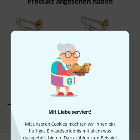
Produkt angesehen haben
71%
12%
KAUFTEN
KAUFTEN
Thomann SL-35 Alto
GENAU DIESES PRODUKT
Trombone
249 €
239 €
Mit Liebe serviert!
Vergleichen
Mit unseren Cookies möchten wir Ihnen ein
fluffiges Einkaufserlebnis mit allem was
dazugehört bieten. Dazu zählen zum Beispiel