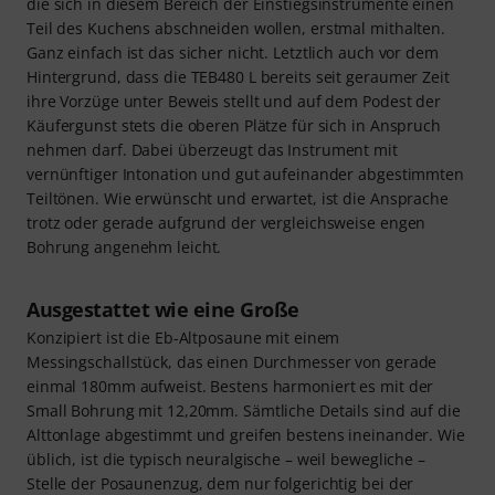
die sich in diesem Bereich der Einstiegsinstrumente einen
Teil des Kuchens abschneiden wollen, erstmal mithalten.
Ganz einfach ist das sicher nicht. Letztlich auch vor dem
Hintergrund, dass die TEB480 L bereits seit geraumer Zeit
ihre Vorzüge unter Beweis stellt und auf dem Podest der
Käufergunst stets die oberen Plätze für sich in Anspruch
nehmen darf. Dabei überzeugt das Instrument mit
vernünftiger Intonation und gut aufeinander abgestimmten
Teiltönen. Wie erwünscht und erwartet, ist die Ansprache
trotz oder gerade aufgrund der vergleichsweise engen
Bohrung angenehm leicht.
Ausgestattet wie eine Große
Konzipiert ist die Eb-Altposaune mit einem
Messingschallstück, das einen Durchmesser von gerade
einmal 180mm aufweist. Bestens harmoniert es mit der
Small Bohrung mit 12,20mm. Sämtliche Details sind auf die
Alttonlage abgestimmt und greifen bestens ineinander. Wie
üblich, ist die typisch neuralgische – weil bewegliche –
Stelle der Posaunenzug, dem nur folgerichtig bei der