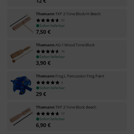
12
€
Thomann
TKP 2-Tone Block/H Beech
37
Sofort lieferbar
7,50
€
Thomann
AG-1 Wood Tone Block
15
Sofort lieferbar
3,90
€
Thomann
Frog L Percussion Frog Paint
3
Sofort lieferbar
29
€
Thomann
TKP 2-Tone Block Beech
17
Sofort lieferbar
6,90
€