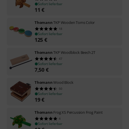
Sofort lieferbar
11
€
Thomann
TKP Wooden Toms Color
18
Sofort lieferbar
125
€
Thomann
TKP Woodblock Beech 2T
47
Sofort lieferbar
7,50
€
Thomann
Wood Block
50
Sofort lieferbar
19
€
Thomann
Frog XS Percussion Frog Paint
4
Sofort lieferbar