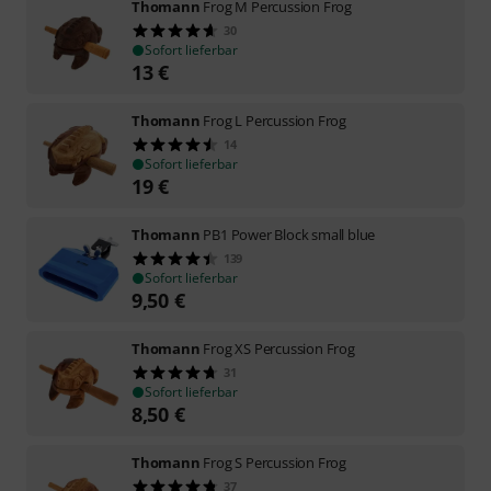
Thomann
Frog M Percussion Frog
30
Sofort lieferbar
13
€
Thomann
Frog L Percussion Frog
14
Sofort lieferbar
19
€
Thomann
PB1 Power Block small blue
139
Sofort lieferbar
9,50
€
Thomann
Frog XS Percussion Frog
31
Sofort lieferbar
8,50
€
Thomann
Frog S Percussion Frog
37