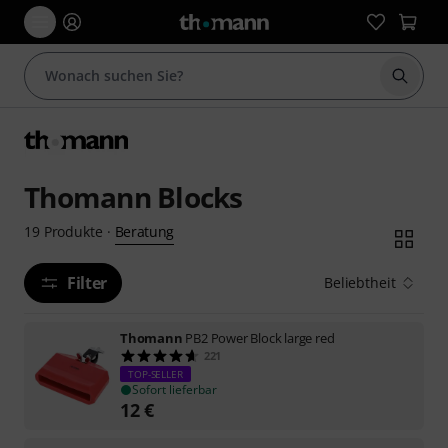
Suche 
Thomann Blocks
Beratung
19
Produkte
·
Filter
Beliebtheit
Thomann
PB2 Power Block large red
221
TOP-SELLER
Sofort lieferbar
12
€