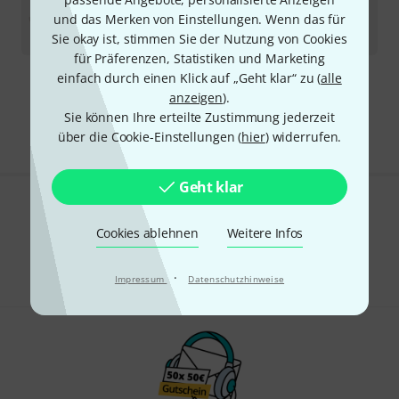
8
und das Merken von Einstellungen. Wenn das für
Sofort lieferbar
6,50
€
Sie okay ist, stimmen Sie der Nutzung von Cookies
für Präferenzen, Statistiken und Marketing
einfach durch einen Klick auf „Geht klar“ zu (
alle
Kostenloser Versand ab 29 €
anzeigen
).
Alle Preise inkl. MwSt.
Sie können Ihre erteilte Zustimmung jederzeit
über die Cookie-Einstellungen (
hier
) widerrufen.
Geht klar
Gefällt Ihnen, was Sie sehen?
Cookies ablehnen
Weitere Infos
Teilen
Hilfe & Feedback
·
Impressum
Datenschutzhinweise