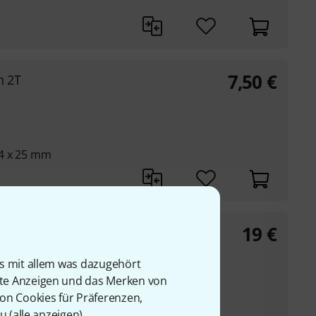
7,50
€
h 2T
4 x 25 mm
19
€
is mit allem was dazugehört
rte Anzeigen und das Merken von
von Cookies für Präferenzen,
alter
u (
alle anzeigen
).