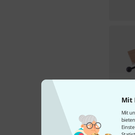
Mit 
Mit un
biete
Einste
Statis