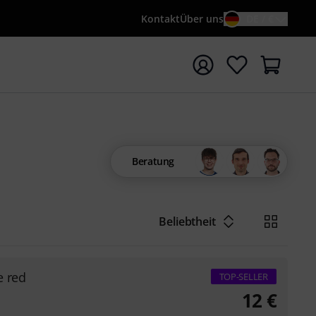
Kontakt
Über uns
DE / €
e mit Suchwort {searchTerm} starten
Beratung
Beliebtheit
e red
TOP-SELLER
12
€