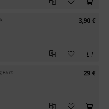
3,90
€
ck
29
€
g Paint