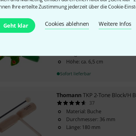
nnen Ihre erteilte Zustimmung jederzeit über die Cookie-Einst
Sofort lieferbar
Cookies ablehnen
Weitere Infos
Geht klar
Thomann
Frog XS Percussion Fr
4
Design: Frosch, bemalt
Länge: ca. 9 cm
Höhe: ca. 6,5 cm
Sofort lieferbar
Thomann
TKP 2-Tone Block/H 
37
Material: Buche
Durchmesser: 36 mm
Länge: 180 mm