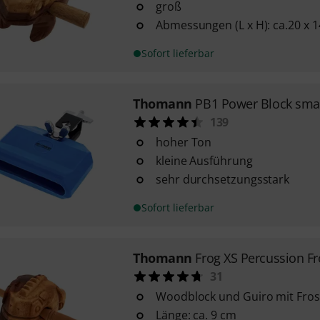
groß
Abmessungen (L x H): ca.20 x 
Sofort lieferbar
Thomann
PB1 Power Block smal
139
hoher Ton
kleine Ausführung
sehr durchsetzungsstark
Sofort lieferbar
Thomann
Frog XS Percussion F
31
Woodblock und Guiro mit Fros
Länge: ca. 9 cm