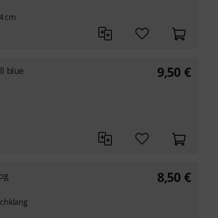
14 cm
9,50
€
l blue
8,50
€
rog
chklang