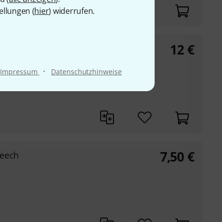
ellungen (
hier
) widerrufen.
12
€
og Paint
·
Impressum
Datenschutzhinweise
7,50
€
Beech