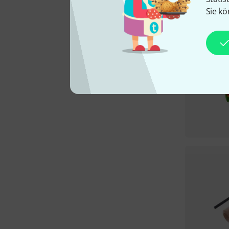
Sie kö