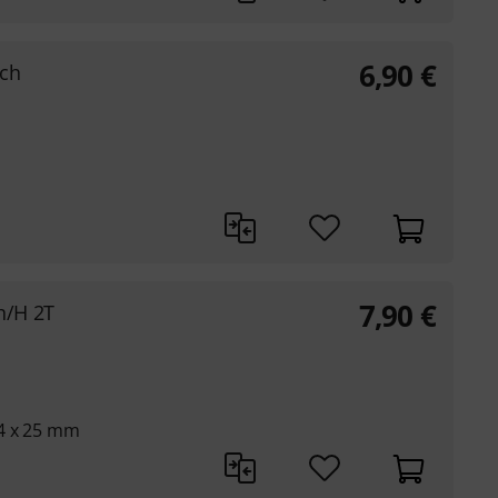
6,90
€
ech
7,90
€
h/H 2T
4 x 25 mm