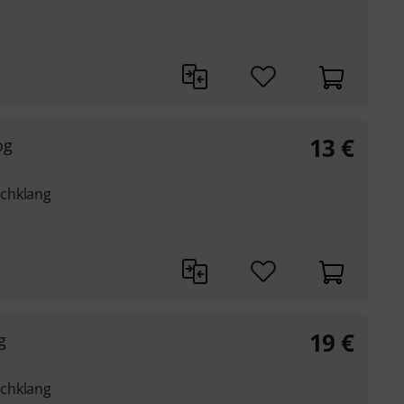
13
€
og
chklang
19
€
g
chklang