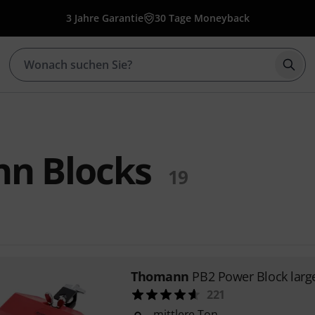
3 Jahre Garantie
30 Tage Moneyback
Such
n Blocks
19
Thomann
PB2 Power Block larg
221
mittlere Ton