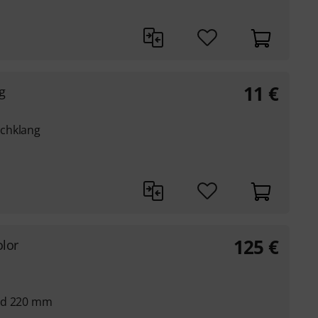
11
€
g
chklang
125
€
lor
und 220 mm