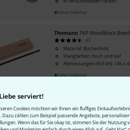
in verschiedenen Farben
Sofort lieferbar
Thomann
TKP Woodblock Beec
47
Material: Buchenholz
Klangfarben: hoch und tief
Abmessungen (BxTxH): 146 x 4
Sofort lieferbar
Liebe serviert!
Thomann
Wood Block
50
seren Cookies möchten wir Ihnen ein fluffiges Einkaufserlebn
aus Holz
n. Dazu zählen zum Beispiel passende Angebote, personalisie
mit Halterung
llungen. Wenn das für Sie okay ist, stimmen Sie der Nutzung 
anschraubbar an jedem 3/8" H
tiken und Marketing einfach durch einen Klick auf „Geht klar“ z