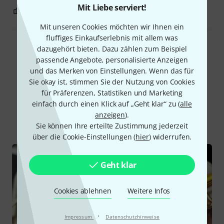
Mit Liebe serviert!
5
5
BEWERTUNG MELDEN
Mit unseren Cookies möchten wir Ihnen ein
fluffiges Einkaufserlebnis mit allem was
dazugehört bieten. Dazu zählen zum Beispiel
Alle Bewertungen lesen
passende Angebote, personalisierte Anzeigen
und das Merken von Einstellungen. Wenn das für
Sie okay ist, stimmen Sie der Nutzung von Cookies
Schon gewusst?
für Präferenzen, Statistiken und Marketing
einfach durch einen Klick auf „Geht klar“ zu (
alle
anzeigen
).
Alle
Ratgeber
Sie können Ihre erteilte Zustimmung jederzeit
über die Cookie-Einstellungen (
hier
) widerrufen.
Geht klar
Cookies ablehnen
Weitere Infos
·
Impressum
Datenschutzhinweise