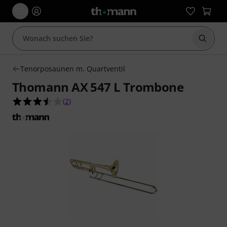
Suche 
Tenorposaunen m. Quartventil
Thomann AX 547 L Trombone
3.5 von 5 Sternen aus 2 Kundenbewertungen
(
2
)