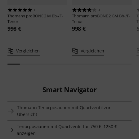
1
3
Thomann
proBONE 2 M Bb-/F-
Thomann
proBONE 2 GM Bb-/F-
Tenor
Tenor
T
998 €
998 €
Vergleichen
Vergleichen
Smart Navigator
Thomann Tenorposaunen mit Quartventil zur
Übersicht
Tenorposaunen mit Quartventil für 750 €–1250 €
anzeigen