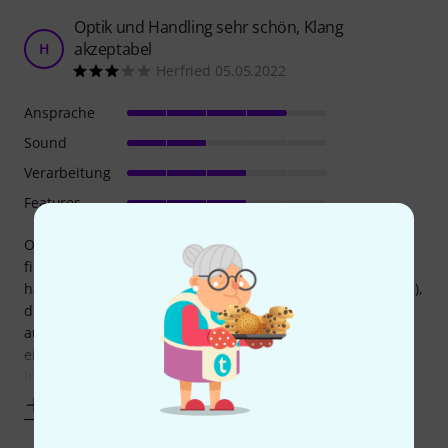
Optik und Handling sehr schön, Klang
akzeptabel
H
Herfried 05.05.2022
Ansprache
Sound
Verarbeitung
Features
Optisch gefällt mir die Posaune sehr gut, sie wirkt eher
filigran, liegt mir auch gut in der Hand (in bin 180 große,
habe aber eher breite Hände bzw. eine große Handspanne),
der Ventilhebel ist angenehm gelegen und leichtgängig,
auch der Zug. Der Klang war für sich genommen erst
einmal ansprechend, im Vergleich zu anderen getesteten
Instrumenten in der Preisklasse bis
Mehr anzeigen