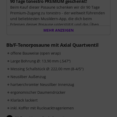
90 Tage tonestro PREMIUM geschenkt!
Beim Kauf dieser Posaune schenken wir dir 90 Tage
Premium-Zugang zu tonestro - der weltweit führenden
und beliebtesten Musiklern-App, die dich beim
Erlernen deiner Posaune unterstützt und das Üben
zum Vergnügen wird. Entdecke die Welt der Musik mit
MEHR ANZEIGEN
60 interaktiven Schritt-für-Schritt-Lektionen
, über
400
Songs mit hochwertiger Begleitmusik
, und mehr als
Bb/F-Tenorposaune mit Axial Quartventil
270 zielgerichteten Übungen
.
Das interaktive Live-Feedback von tonestro hört dir
offene Bauweise (open wrap)
beim Spielen zu, analysiert jeden gespielten Ton und
Large Bohrung Ø: 13,90 mm (.547")
gibt dir unmittelbar Rückmeldung zur Tonhöhe und
Messing Schallstück Ø: 222,00 mm (8-4/5")
Rhythmus. Ergreife jetzt die Chance, deiner
Posaunenfähigkeiten flexibel, effektiv und mit Freude
Neusilber Außenzug
zu entwickeln – zu jeder Zeit, an jedem Ort. Keine
hartverchromter Neusilber Innenzug
automatische Verlängerung!
ergonomischer Daumendrücker
Klarlack lackiert
inkl. Koffer mit Rucksacktrageriemen