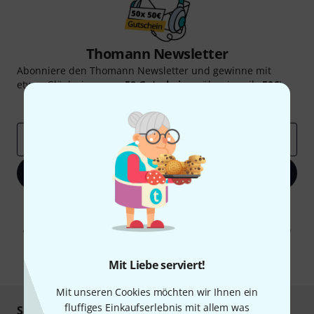
Thomann Newsletter
Abonniere den Thomann Newsletter und gewinne mit
etwas Glück einen von
50 Gutscheinen
über jeweils
50€
!
Inspirierende Beiträge
Deals
Thomann Insights
E-Mail-Adresse
*
Jetzt anmelden
Mit Klick auf „Jetzt anmelden“ stimmen Sie dem Erhalt von E-Mail-
Werbung und einer Messung des E-Mail-Nutzungsverhaltens zu. Die
Abmeldung ist jederzeit möglich. Weitere Informationen finden Sie in
unseren
Datenschutzhinweisen
.
* Pflichtfeld
Mit Liebe serviert!
Mit unseren Cookies möchten wir Ihnen ein
fluffiges Einkaufserlebnis mit allem was
Sicher einkaufen & bezahlen