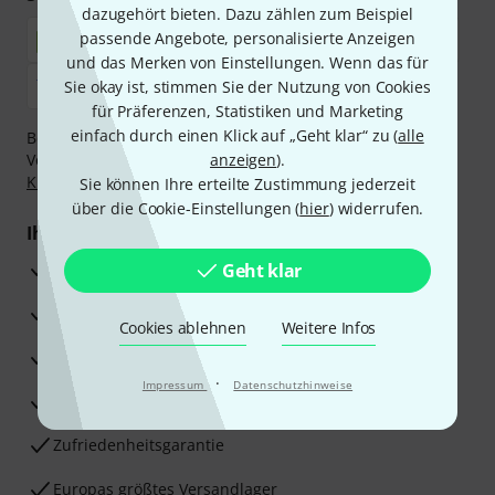
dazugehört bieten. Dazu zählen zum Beispiel
passende Angebote, personalisierte Anzeigen
und das Merken von Einstellungen. Wenn das für
Sie okay ist, stimmen Sie der Nutzung von Cookies
für Präferenzen, Statistiken und Marketing
einfach durch einen Klick auf „Geht klar“ zu (
alle
Bezahlen Sie vertraulich und sicher per Nachnahme,
Vorkasse, PayPal, Amazon Pay,
anzeigen
Klarna Sofort bezahlen
).
,
Klarna Ratenzahlung
oder Kreditkarte.
Sie können Ihre erteilte Zustimmung jederzeit
über die Cookie-Einstellungen (
hier
) widerrufen.
Ihre Vorteile
3 Jahre Thomann Garantie
Geht klar
30 Tage Money-Back-Garantie
Cookies ablehnen
Weitere Infos
Reparaturservice
·
Impressum
Datenschutzhinweise
Beratung durch Fachexperten
Zufriedenheitsgarantie
Europas größtes Versandlager