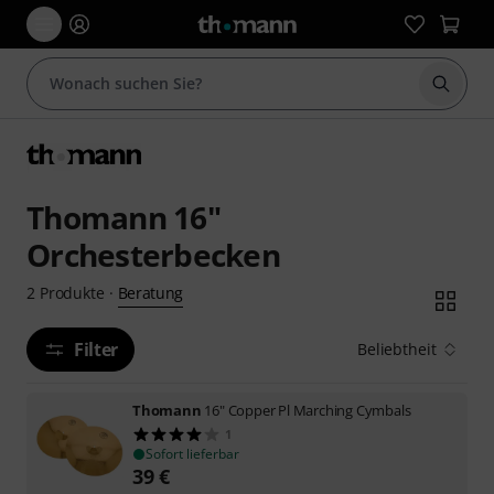
Suche 
Thomann 16"
Orchesterbecken
Beratung
2
Produkte
·
Filter
Beliebtheit
Thomann
16" Copper Pl Marching Cymbals
1
Sofort lieferbar
39
€