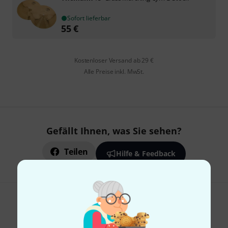
Sofort lieferbar
55
€
Kostenloser Versand ab 29 €
Alle Preise inkl. MwSt.
Gefällt Ihnen, was Sie sehen?
Teilen
Hilfe & Feedback