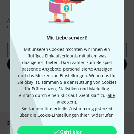
Thomann Newsletter
Abonniere den Thomann Newsletter und gewinne mit
etwas Glück einen von
50 Gutscheinen
über jeweils
50€
!
Inspirierende Beiträge
Deals
Thomann Insights
Mit Liebe serviert!
Mit unseren Cookies möchten wir Ihnen ein
E-Mail-Adresse
*
fluffiges Einkaufserlebnis mit allem was
dazugehört bieten. Dazu zählen zum Beispiel
Jetzt anmelden
passende Angebote, personalisierte Anzeigen
und das Merken von Einstellungen. Wenn das für
Mit Klick auf „Jetzt anmelden“ stimmen Sie dem Erhalt von E-Mail-
Sie okay ist, stimmen Sie der Nutzung von Cookies
Werbung und einer Messung des E-Mail-Nutzungsverhaltens zu. Die
Abmeldung ist jederzeit möglich. Weitere Informationen finden Sie in
für Präferenzen, Statistiken und Marketing
unseren
Datenschutzhinweisen
.
einfach durch einen Klick auf „Geht klar“ zu (
alle
anzeigen
).
* Pflichtfeld
Sie können Ihre erteilte Zustimmung jederzeit
über die Cookie-Einstellungen (
hier
) widerrufen.
Sicher einkaufen & bezahlen
Geht klar