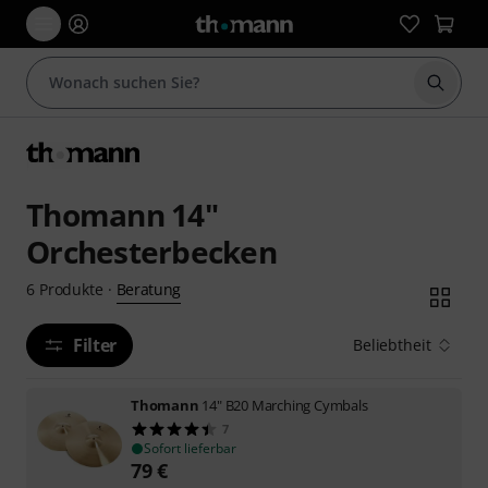
Suche 
Thomann 14"
Orchesterbecken
Beratung
6
Produkte
·
Filter
Beliebtheit
Thomann
14" B20 Marching Cymbals
7
Sofort lieferbar
79
€