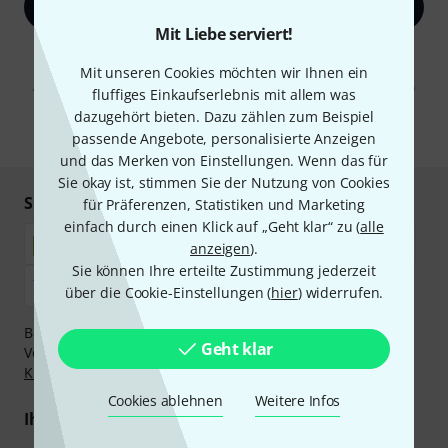
Jetzt anmelden
Mit Liebe serviert!
Mit Klick auf „Jetzt anmelden“ stimmen Sie dem Erhalt von E-Mail-
Werbung und einer Messung des E-Mail-Nutzungsverhaltens zu. Die
Mit unseren Cookies möchten wir Ihnen ein
Abmeldung ist jederzeit möglich. Weitere Informationen finden Sie in
fluffiges Einkaufserlebnis mit allem was
unseren
Datenschutzhinweisen
.
dazugehört bieten. Dazu zählen zum Beispiel
* Pflichtfeld
passende Angebote, personalisierte Anzeigen
und das Merken von Einstellungen. Wenn das für
Sie okay ist, stimmen Sie der Nutzung von Cookies
Sicher einkaufen & bezahlen
für Präferenzen, Statistiken und Marketing
einfach durch einen Klick auf „Geht klar“ zu (
alle
anzeigen
).
Sie können Ihre erteilte Zustimmung jederzeit
über die Cookie-Einstellungen (
hier
) widerrufen.
Bezahlen Sie vertraulich und sicher per Nachnahme,
Geht klar
Vorkasse, PayPal, Amazon Pay,
Klarna Sofort bezahlen
,
Klarna Ratenzahlung
oder Kreditkarte.
Cookies ablehnen
Weitere Infos
Ihre Vorteile