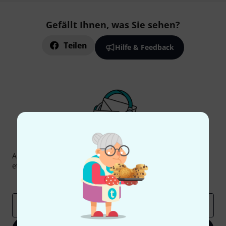
Gefällt Ihnen, was Sie sehen?
Teilen
Hilfe & Feedback
Thomann Newsletter
Abonniere den Thomann Newsletter und gewinne mit
etwas Glück einen von
50 Gutscheinen
über jeweils
50€
!
Inspirierende Beiträge
Deals
Thomann Insights
E-Mail-Adresse
*