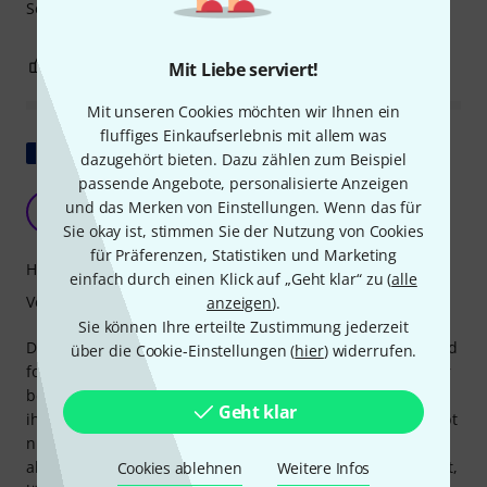
Sehr gute Hilfe zum Erlernen der Bogenhaltung
0
0
Mit Liebe serviert!
BEWERTUNG MELDEN
Mit unseren Cookies möchten wir Ihnen ein
fluffiges Einkaufserlebnis mit allem was
Original zeigen
dazugehört bieten. Dazu zählen zum Beispiel
passende Angebote, personalisierte Anzeigen
Ideal für Kinder
und das Merken von Einstellungen. Wenn das für
A
Anonym 12.07.2016
Sie okay ist, stimmen Sie der Nutzung von Cookies
für Präferenzen, Statistiken und Marketing
Handling
einfach durch einen Klick auf „Geht klar“ zu (
alle
Verarbeitung
anzeigen
).
Sie können Ihre erteilte Zustimmung jederzeit
Dadurch liegt der Cellobogen ergonomisch in der Hand und
über die Cookie-Einstellungen (
hier
) widerrufen.
formt sie auf natürliche Weise. Meine sechsjährige Tochter
benutzt ihn seit drei Monaten. Sie, die vorher gar nicht mit
Geht klar
ihrem Cellobogen spielen wollte, wehrt sich jetzt überhaupt
nicht mehr, und der Klang ist viel besser. Ein Nachteil ist
allerdings: Sobald der Elefant am Bogengriff angebracht ist,
Cookies ablehnen
Weitere Infos