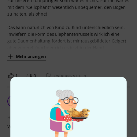
Für unseren fünfjährigen Sohn war es nichts. Für ihn war es
mit dem "Cellophant" wesentlich unbequemer, den Bogen
zu halten, als ohne!
Das kann natürlich von Kind zu Kind unterschiedlich sein.
Inwiefern die Form des Elephantenrüssels wirklich eine
gute Daumenhaltung fördert ist mir (ausgebildeter Geiger)
aber generell (nachdem ich es jetzt in der Hand
Mehr anzeigen
1
0
BEWERTUNG MELDEN
👍🏻
A
AnOl 01.12.2021
Handling
Verarbeitung