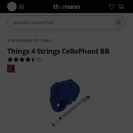
Suche 
Ersatzteile für Cello
Things 4 Strings CelloPhant BB
4.4 von 5 Sternen aus 7 Kundenbewertungen
(
7
)