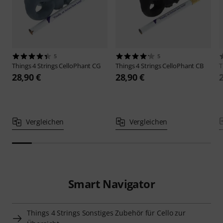
5
5
Things 4 Strings
CelloPhant CG
Things 4 Strings
CelloPhant CB
T
28,90 €
28,90 €
Vergleichen
Vergleichen
Smart Navigator
Things 4 Strings Sonstiges Zubehör für Cello zur