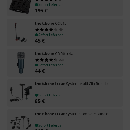
Sofort lieferbar
195
€
the t.bone
CC 915
49
Sofort lieferbar
45
€
the t.bone
CD 56 beta
222
Sofort lieferbar
44
€
the t.bone
Lucan System Multi Clip Bundle
Sofort lieferbar
85
€
the t.bone
Lucan System Complete Bundle
Sofort lieferbar