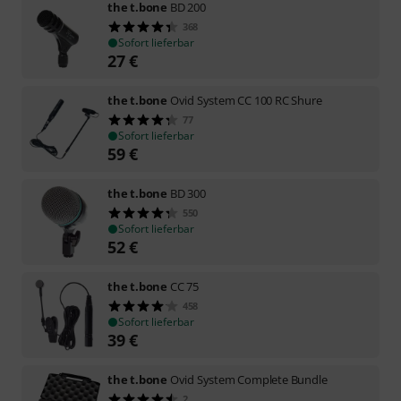
the t.bone
BD 200
368
Sofort lieferbar
27
€
the t.bone
Ovid System CC 100 RC Shure
77
Sofort lieferbar
59
€
the t.bone
BD 300
550
Sofort lieferbar
52
€
the t.bone
CC 75
458
Sofort lieferbar
39
€
the t.bone
Ovid System Complete Bundle
2