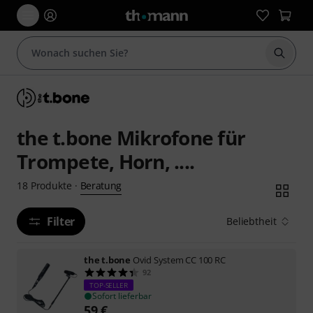
Suche 
the t.bone Mikrofone für
Trompete, Horn, ....
Beratung
18
Produkte
·
Filter
Beliebtheit
the t.bone
Ovid System CC 100 RC
92
TOP-SELLER
Sofort lieferbar
59
€