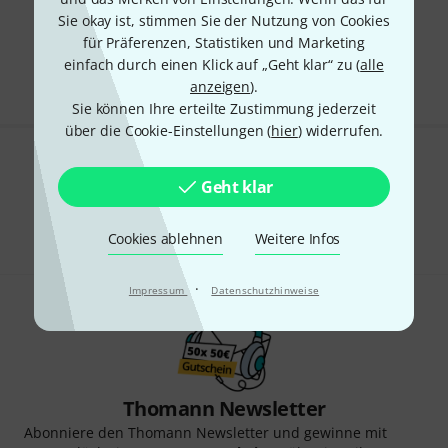
Sie okay ist, stimmen Sie der Nutzung von Cookies
Kostenloser Versand ab 29 €
für Präferenzen, Statistiken und Marketing
Alle Preise inkl. MwSt.
einfach durch einen Klick auf „Geht klar“ zu (
alle
anzeigen
).
Sie können Ihre erteilte Zustimmung jederzeit
über die Cookie-Einstellungen (
hier
) widerrufen.
Gefällt Ihnen, was Sie sehen?
Geht klar
Teilen
Hilfe & Feedback
Cookies ablehnen
Weitere Infos
·
Impressum
Datenschutzhinweise
Thomann Newsletter
Abonniere den Thomann Newsletter und gewinne mit