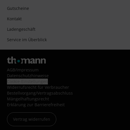
Gutscheine
Kontakt
Ladengeschäft
Service im Überblick
AGB
/
Impressum
Datenschutzhinweise
Cookie-Einstellungen
Widerrufsrecht für Verbraucher
Bestellvorgang/Vertragsabschluss
Mängelhaftungsrecht
Erklärung zur Barrierefreiheit
Vertrag widerrufen