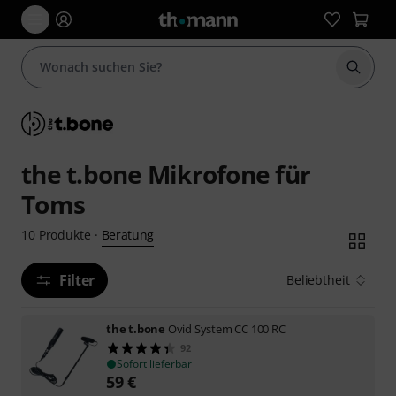
Suche 
the t.bone Mikrofone für
Toms
Beratung
10
Produkte
·
Filter
Beliebtheit
the t.bone
Ovid System CC 100 RC
92
Sofort lieferbar
59
€