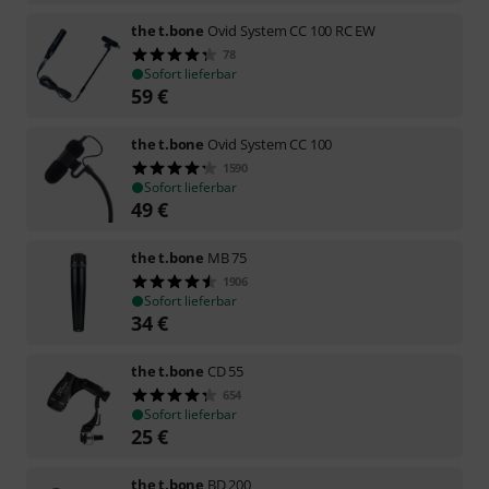
the t.bone
Ovid System CC 100 RC EW
78
Sofort lieferbar
59
€
the t.bone
Ovid System CC 100
1590
Sofort lieferbar
49
€
the t.bone
MB 75
1906
Sofort lieferbar
34
€
the t.bone
CD 55
654
Sofort lieferbar
25
€
the t.bone
BD 200