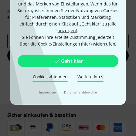
Thomann Newsletter
und das Merken von Einstellungen. Wenn das für
Sie okay ist, stimmen Sie der Nutzung von Cookies
Abonniere den Thomann Newsletter und gewinne mit
etwas Glück einen von
für Präferenzen, Statistiken und Marketing
50 Gutscheinen
über jeweils
50€
!
einfach durch einen Klick auf „Geht klar“ zu (
alle
Inspirierende Beiträge
Deals
Thomann Insights
anzeigen
).
Sie können Ihre erteilte Zustimmung jederzeit
E-Mail-Adresse
*
über die Cookie-Einstellungen (
hier
) widerrufen.
Jetzt anmelden
Geht klar
Mit Klick auf „Jetzt anmelden“ stimmen Sie dem Erhalt von E-Mail-
Werbung und einer Messung des E-Mail-Nutzungsverhaltens zu. Die
Cookies ablehnen
Weitere Infos
Abmeldung ist jederzeit möglich. Weitere Informationen finden Sie in
unseren
Datenschutzhinweisen
.
·
Impressum
Datenschutzhinweise
* Pflichtfeld
Sicher einkaufen & bezahlen