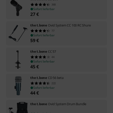
368
Sofort lieferbar
27
€
the t.bone
Ovid System CC 100 RC Shure
77
Sofort lieferbar
59
€
the t.bone
CC 57
44
Sofort lieferbar
45
€
the t.bone
CD 56 beta
222
Sofort lieferbar
44
€
the t.bone
Ovid System Drum Bundle