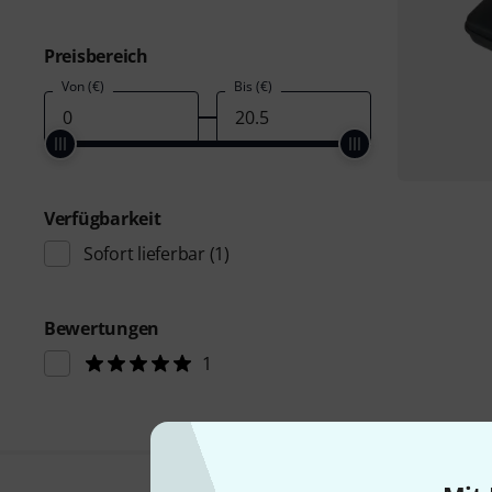
Preisbereich
Von (€)
Bis (€)
Verfügbarkeit
Sofort lieferbar
(1)
Bewertungen
1