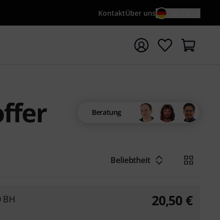
Kontakt
Über uns
DE / €
e mit Suchwort {searchTerm} starten
ffer
Beratung
Beliebtheit
20,50
€
0 BH