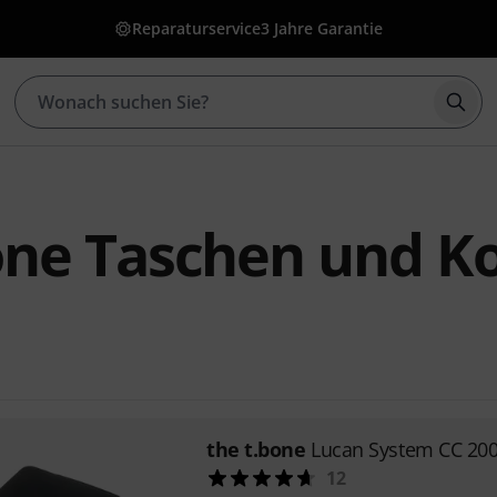
Reparaturservice
3 Jahre Garantie
Such
one Taschen und Ko
the t.bone
Lucan System CC 20
12