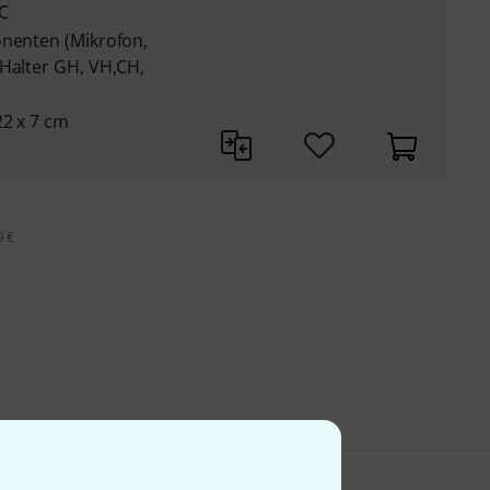
C
onenten (Mikrofon,
 Halter GH, VH,CH,
22 x 7 cm
9 €