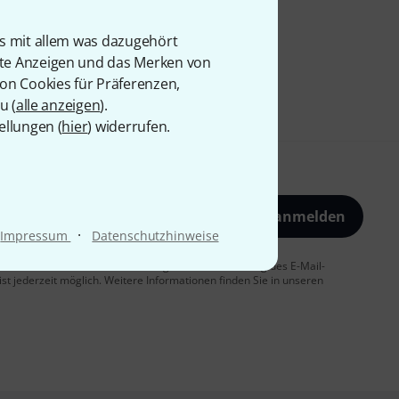
is mit allem was dazugehört
rte Anzeigen und das Merken von
von Cookies für Präferenzen,
u (
alle anzeigen
).
ellungen (
hier
) widerrufen.
Jetzt anmelden
·
Impressum
Datenschutzhinweise
 Sie dem Erhalt von E-Mail-Werbung und einer Messung des E-Mail-
t jederzeit möglich. Weitere Informationen finden Sie in unseren