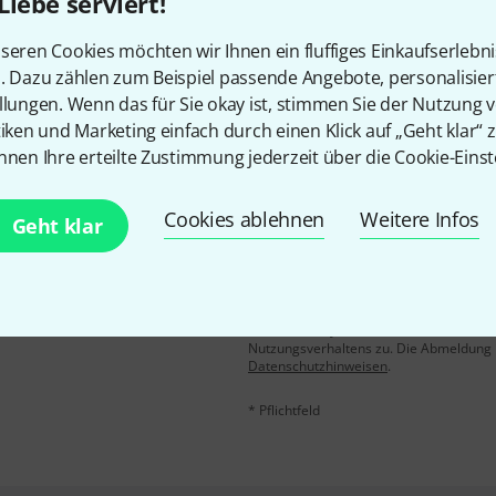
Liebe serviert!
Gefällt Ihnen, was Sie sehen?
seren Cookies möchten wir Ihnen ein fluffiges Einkaufserlebn
n. Dazu zählen zum Beispiel passende Angebote, personalisie
Teilen
Hilfe & Feedback
llungen. Wenn das für Sie okay ist, stimmen Sie der Nutzung 
tiken und Marketing einfach durch einen Klick auf „Geht klar“ z
nnen Ihre erteilte Zustimmung jederzeit über die Cookie-Einst
Cookies ablehnen
Weitere Infos
Geht klar
E-Mail-Adresse
*
 gewinne mit etwas Glück
50€
!
Mit Klick auf „Jetzt anmelden“ stimmen
Nutzungsverhaltens zu. Die Abmeldung is
Datenschutzhinweisen
.
* Pflichtfeld