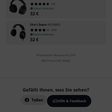
315
Sofort lieferbar
32
€
the t.bone
HD 990D
2049
Sofort lieferbar
32
€
Kostenloser Versand ab 29 €
Alle Preise inkl. MwSt.
Gefällt Ihnen, was Sie sehen?
Teilen
Hilfe & Feedback