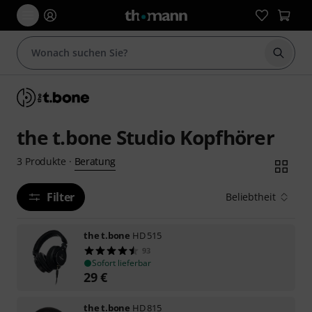
Suche 
the t.bone Studio Kopfhörer
Beratung
3
Produkte
·
Filter
Beliebtheit
the t.bone
HD 515
93
Sofort lieferbar
29
€
the t.bone
HD 815