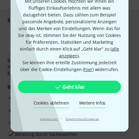
Mit unseren Cookies möchten wir Ihnen ein
fluffiges Einkaufserlebnis mit allem was
dazugehört bieten. Dazu zählen zum Beispiel
Sicher einkaufen & bezahlen
passende Angebote, personalisierte Anzeigen
und das Merken von Einstellungen. Wenn das für
Sie okay ist, stimmen Sie der Nutzung von Cookies
für Präferenzen, Statistiken und Marketing
einfach durch einen Klick auf „Geht klar“ zu (
alle
anzeigen
).
Bezahlen Sie vertraulich und sicher per Nachnahme,
Sie können Ihre erteilte Zustimmung jederzeit
Vorkasse, PayPal, Amazon Pay,
Klarna Sofort bezahlen
,
über die Cookie-Einstellungen (
hier
) widerrufen.
Klarna Ratenzahlung
oder Kreditkarte.
Geht klar
Ihre Vorteile
3 Jahre Thomann Garantie
Cookies ablehnen
Weitere Infos
30 Tage Money-Back-Garantie
·
Impressum
Datenschutzhinweise
Reparaturservice
Beratung durch Fachexperten