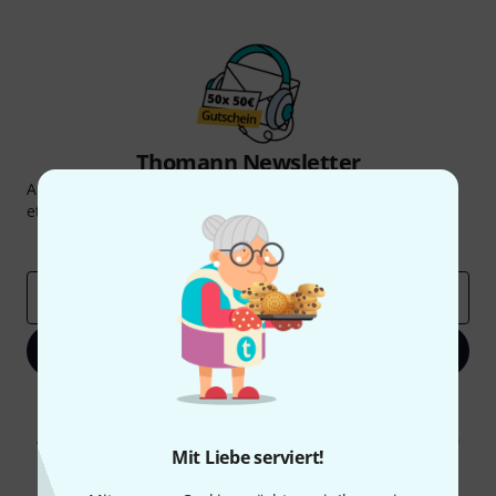
Thomann Newsletter
Abonniere den Thomann Newsletter und gewinne mit
etwas Glück einen von
50 Gutscheinen
über jeweils
50€
!
Inspirierende Beiträge
Deals
Thomann Insights
E-Mail-Adresse
*
Jetzt anmelden
Mit Klick auf „Jetzt anmelden“ stimmen Sie dem Erhalt von E-Mail-
Werbung und einer Messung des E-Mail-Nutzungsverhaltens zu. Die
Abmeldung ist jederzeit möglich. Weitere Informationen finden Sie in
Mit Liebe serviert!
unseren
Datenschutzhinweisen
.
* Pflichtfeld