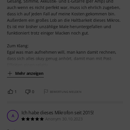
Gesang, Stimme, Akkustik- und E-Gitarre (per Amp) und
auch wenn es nicht perfekt war, muss ich ehrlich zugeben,
dass ich auf jeden Fall auf meine Kosten gekommen bin.
Außerdem ein großes Lob an die Haltbarkeit dieses Mikros.
Es ist mir bisher unzählige Male heruntergefallen und
funktioniert trotz einiger Macken noch gut.
Zum Klang:
Egal was man aufnehmen will, man kann damit rechnen,
dass sich alles okay genug anhört, damit man mit Post-
Effekten einen relativ
Mehr anzeigen
1
0
BEWERTUNG MELDEN
Ich habe dieses Mikrofon seit 2015!
A
Anonym 30.10.2023