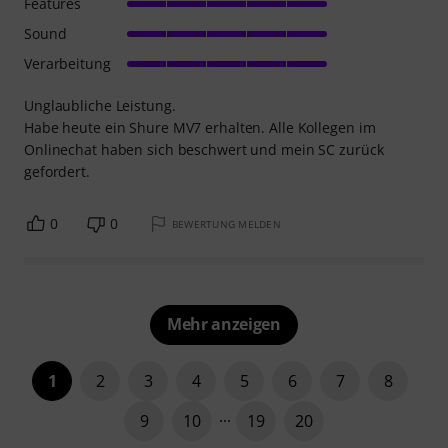
Features
Sound
Verarbeitung
Unglaubliche Leistung.
Habe heute ein Shure MV7 erhalten. Alle Kollegen im
Onlinechat haben sich beschwert und mein SC zurück
gefordert.
0
0
BEWERTUNG MELDEN
Mehr anzeigen
1
2
3
4
5
6
7
8
9
10
19
20