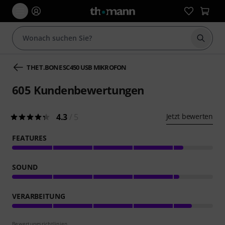
Suche 
THE T.BONE SC450 USB MIKROFON
605
Kundenbewertungen
4.3
/ 5
Jetzt bewerten
FEATURES
SOUND
VERARBEITUNG
Bewertungsrichtlinien