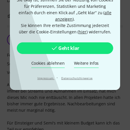
Läuft seit 7 Jahren ohne irgendwelche Probleme!
für Präferenzen, Statistiken und Marketing
einfach durch einen Klick auf „Geht klar“ zu (
alle
0
0
BEWERTUNG MELDEN
anzeigen
).
Sie können Ihre erteilte Zustimmung jederzeit
über die Cookie-Einstellungen (
hier
) widerrufen.
Top seit 2015
M
MasterM 08.02.2024
Geht klar
Features
Cookies ablehnen
Weitere Infos
Sound
Verarbeitung
·
Impressum
Datenschutzhinweise
Als Weihnachtsgeschenk im Jahr 2015 gekauft und noch
immer bei Streams und Aufnahmen im Einsatz, hat mich
dieses Mic noch nie enttäuscht. In allen Projekten hatte ich
bisher immer gute Ergebnisse. Nachbearbeitungen sind
meist nur marginal nötig.
Für Einsteiger und Semi's mit kleinem Budget kann ich das
Teil nur empfehlen.