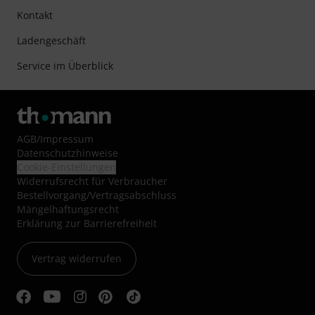
Kontakt
Ladengeschäft
Service im Überblick
AGB
/
Impressum
Datenschutzhinweise
Cookie-Einstellungen
Widerrufsrecht für Verbraucher
Bestellvorgang/Vertragsabschluss
Mängelhaftungsrecht
Erklärung zur Barrierefreiheit
Vertrag widerrufen