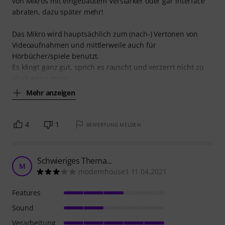
von Mikros mit eingebautem Verstärker oder gar Interface
abraten, dazu später mehr!
Das Mikro wird hauptsächlich zum (nach-) Vertonen von
Videoaufnahmen und mittlerweile auch für
Hörbücher/spiele benutzt.
Es klingt ganz gut, sprich es rauscht und verzerrt nicht zu
stark wenn mans
Mehr anzeigen
4
1
BEWERTUNG MELDEN
Schwieriges Thema...
M
modernhouse1 11.04.2021
Features
Sound
Verarbeitung