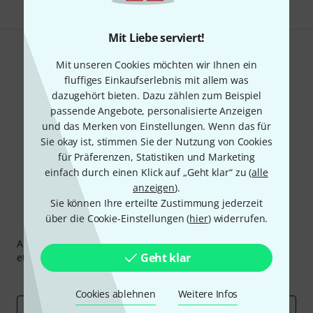
Mit Liebe serviert!
Gefällt Ihnen, was Sie sehen?
Mit unseren Cookies möchten wir Ihnen ein
fluffiges Einkaufserlebnis mit allem was
Teilen
Hilfe & Feedback
dazugehört bieten. Dazu zählen zum Beispiel
passende Angebote, personalisierte Anzeigen
und das Merken von Einstellungen. Wenn das für
Sie okay ist, stimmen Sie der Nutzung von Cookies
für Präferenzen, Statistiken und Marketing
einfach durch einen Klick auf „Geht klar“ zu (
alle
anzeigen
).
Sie können Ihre erteilte Zustimmung jederzeit
über die Cookie-Einstellungen (
hier
) widerrufen.
Thomann Newsletter
Abonniere den Thomann Newsletter und gewinne mit
Geht klar
etwas Glück einen von
50 Gutscheinen
über jeweils
50€
!
Inspirierende Beiträge
Deals
Thomann Insights
Cookies ablehnen
Weitere Infos
E-Mail-Adresse
*