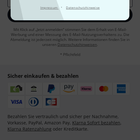
·
Impressum
Datenschutzhinweise
Jetzt anmelden
Mit Klick auf „Jetzt anmelden“ stimmen Sie dem Erhalt von E-Mail-
Werbung und einer Messung des E-Mail-Nutzungsverhaltens zu. Die
Abmeldung ist jederzeit möglich. Weitere Informationen finden Sie in
unseren
Datenschutzhinweisen
.
* Pflichtfeld
Sicher einkaufen & bezahlen
Bezahlen Sie vertraulich und sicher per Nachnahme,
Vorkasse, PayPal, Amazon Pay,
Klarna Sofort bezahlen
,
Klarna Ratenzahlung
oder Kreditkarte.