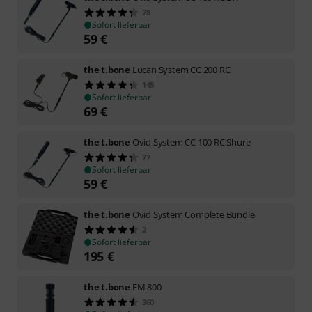
78
Sofort lieferbar
59
€
the t.bone
Lucan System CC 200 RC
145
Sofort lieferbar
69
€
the t.bone
Ovid System CC 100 RC Shure
77
Sofort lieferbar
59
€
the t.bone
Ovid System Complete Bundle
2
Sofort lieferbar
195
€
the t.bone
EM 800
360