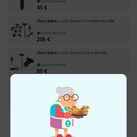
Sofort lieferbar
45
€
the t.bone
Lucan System Complete Bundle
Sofort lieferbar
205
€
the t.bone
Lucan System Piano Bundle
Sofort lieferbar
85
€
the t.bone
Ovid System CC 100 B-Stock
22
Sofort lieferbar
45,30
€
Kostenloser Versand ab 29 €
Alle Preise inkl. MwSt.