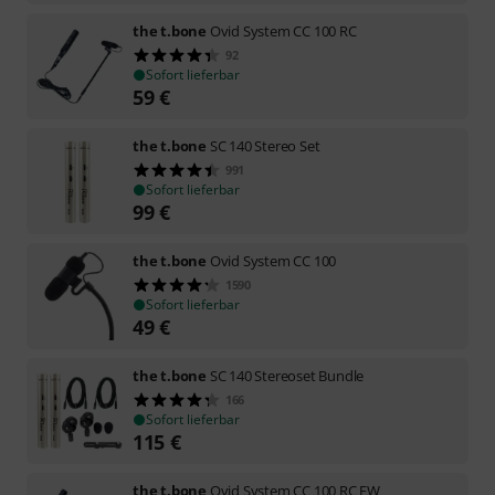
the t.bone
Ovid System CC 100 RC
92
Sofort lieferbar
59
€
the t.bone
SC 140 Stereo Set
991
Sofort lieferbar
99
€
the t.bone
Ovid System CC 100
1590
Sofort lieferbar
49
€
the t.bone
SC 140 Stereoset Bundle
166
Sofort lieferbar
115
€
the t.bone
Ovid System CC 100 RC EW