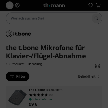
Suche 
the t.bone Mikrofone für
Klavier-/Flügel-Abnahme
Beratung
13
Produkte
·
Filter
Beliebtheit
the t.bone
BD 500 Beta
258
Sofort lieferbar
99
€