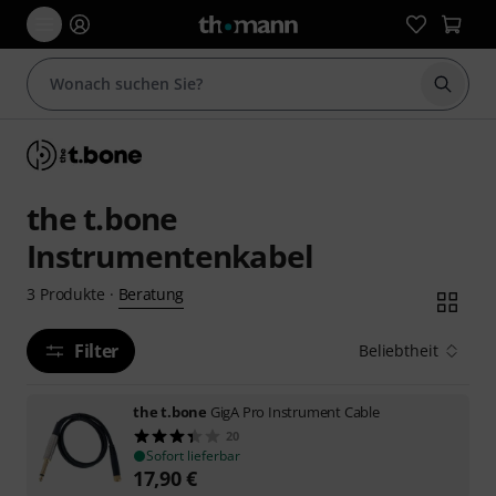
Suche 
the t.bone
Instrumentenkabel
Beratung
3
Produkte
·
Filter
Beliebtheit
the t.bone
GigA Pro Instrument Cable
20
Sofort lieferbar
17,90
€