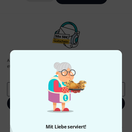
Thomann Newsletter
Abonniere den Thomann Newsletter und gewinne mit
etwas Glück einen von
50 Gutscheinen
über jeweils
50€
!
Inspirierende Beiträge
Deals
Thomann Insights
E-Mail-Adresse
*
Jetzt anmelden
Mit Klick auf „Jetzt anmelden“ stimmen Sie dem Erhalt von E-Mail-
Werbung und einer Messung des E-Mail-Nutzungsverhaltens zu. Die
Mit Liebe serviert!
Abmeldung ist jederzeit möglich. Weitere Informationen finden Sie in
unseren
Datenschutzhinweisen
.