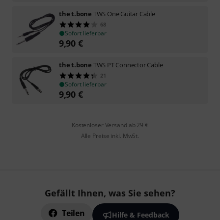
the t.bone
TWS One Guitar Cable
68
Sofort lieferbar
9,90
€
the t.bone
TWS PT Connector Cable
21
Sofort lieferbar
9,90
€
Kostenloser Versand ab 29 €
Alle Preise inkl. MwSt.
Gefällt Ihnen, was Sie sehen?
Teilen
Hilfe & Feedback