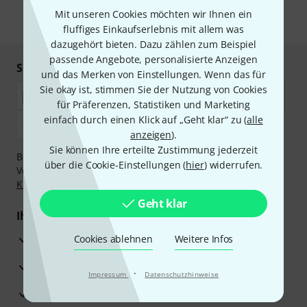
Mit unseren Cookies möchten wir Ihnen ein
* Pflichtfeld
fluffiges Einkaufserlebnis mit allem was
dazugehört bieten. Dazu zählen zum Beispiel
passende Angebote, personalisierte Anzeigen
Sicher einkaufen & bezahlen
und das Merken von Einstellungen. Wenn das für
Sie okay ist, stimmen Sie der Nutzung von Cookies
für Präferenzen, Statistiken und Marketing
einfach durch einen Klick auf „Geht klar“ zu (
alle
anzeigen
).
Sie können Ihre erteilte Zustimmung jederzeit
Bezahlen Sie vertraulich und sicher per Nachnahme,
über die Cookie-Einstellungen (
hier
) widerrufen.
Vorkasse, PayPal, Amazon Pay,
Klarna Sofort bezahlen
,
Klarna Ratenzahlung
oder Kreditkarte.
Geht klar
Ihre Vorteile
3 Jahre Thomann Garantie
Cookies ablehnen
Weitere Infos
30 Tage Money-Back-Garantie
·
Impressum
Datenschutzhinweise
Reparaturservice