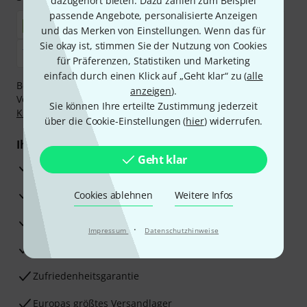
dazugehört bieten. Dazu zählen zum Beispiel
passende Angebote, personalisierte Anzeigen
und das Merken von Einstellungen. Wenn das für
Sie okay ist, stimmen Sie der Nutzung von Cookies
für Präferenzen, Statistiken und Marketing
einfach durch einen Klick auf „Geht klar“ zu (
alle
Bezahlen Sie vertraulich und sicher per Nachnahme,
anzeigen
).
Vorkasse, PayPal, Amazon Pay,
Klarna Sofort bezahlen
,
Sie können Ihre erteilte Zustimmung jederzeit
Klarna Ratenzahlung
oder Kreditkarte.
über die Cookie-Einstellungen (
hier
) widerrufen.
Ihre Vorteile
Geht klar
3 Jahre Thomann Garantie
30 Tage Money-Back-Garantie
Cookies ablehnen
Weitere Infos
Reparaturservice
·
Impressum
Datenschutzhinweise
Beratung durch Fachexperten
Zufriedenheitsgarantie
Europas größtes Versandlager