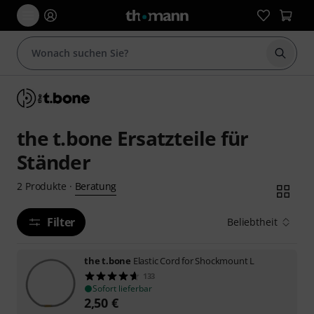
Suche 
the t.bone Ersatzteile für
Ständer
Beratung
2
Produkte
·
Filter
Beliebtheit
the t.bone
Elastic Cord for Shockmount L
133
Sofort lieferbar
2,50
€