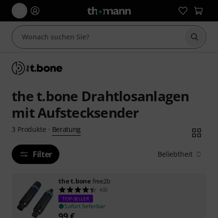
Suche 
the t.bone Drahtlosanlagen
mit Aufstecksender
Beratung
3
Produkte
·
Filter
Beliebtheit
the t.bone
free2b
433
TOP-SELLER
Sofort lieferbar
99
€