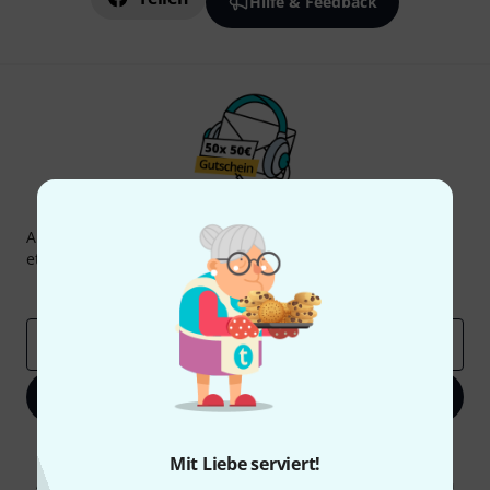
Hilfe & Feedback
Thomann Newsletter
Abonniere den Thomann Newsletter und gewinne mit
etwas Glück einen von
50 Gutscheinen
über jeweils
50€
!
Inspirierende Beiträge
Deals
Thomann Insights
E-Mail-Adresse
*
Jetzt anmelden
Mit Klick auf „Jetzt anmelden“ stimmen Sie dem Erhalt von E-Mail-
Mit Liebe serviert!
Werbung und einer Messung des E-Mail-Nutzungsverhaltens zu. Die
Abmeldung ist jederzeit möglich. Weitere Informationen finden Sie in