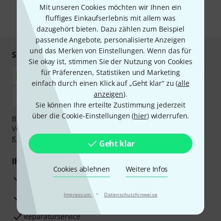
unseren
Datenschutzhinweisen
.
Mit unseren Cookies möchten wir Ihnen ein
fluffiges Einkaufserlebnis mit allem was
* Pflichtfeld
dazugehört bieten. Dazu zählen zum Beispiel
passende Angebote, personalisierte Anzeigen
und das Merken von Einstellungen. Wenn das für
Sicher einkaufen & bezahlen
Sie okay ist, stimmen Sie der Nutzung von Cookies
für Präferenzen, Statistiken und Marketing
einfach durch einen Klick auf „Geht klar“ zu (
alle
anzeigen
).
Sie können Ihre erteilte Zustimmung jederzeit
über die Cookie-Einstellungen (
hier
) widerrufen.
Bezahlen Sie vertraulich und sicher per Nachnahme,
Vorkasse, PayPal, Amazon Pay,
Klarna Sofort bezahlen
,
Klarna Ratenzahlung
oder Kreditkarte.
Geht klar
Ihre Vorteile
Cookies ablehnen
Weitere Infos
3 Jahre Thomann Garantie
·
Impressum
Datenschutzhinweise
30 Tage Money-Back-Garantie
Reparaturservice