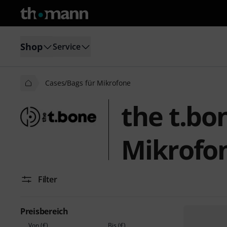
Shop
Service
Cases/Bags für Mikrofone
the t.bo
Mikrofo
Filter
Preisbereich
Von (€)
Bis (€)