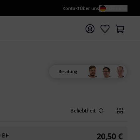
Kontakt
Über uns
DE / €
e mit Suchwort {searchTerm} starten
Beratung
Beliebtheit
20,50
€
0 BH