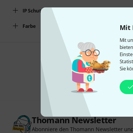
IP Schutzart
Farbe
Mit 
Mit un
biete
Einste
Statis
Sie kö
Thomann Newsletter
Abonniere den Thomann Newsletter und