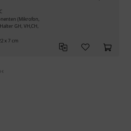
C
onenten (Mikrofon,
 Halter GH, VH,CH,
22 x 7 cm
9 €