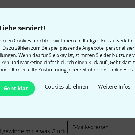
Liebe serviert!
seren Cookies möchten wir Ihnen ein fluffiges Einkaufserlebn
n. Dazu zählen zum Beispiel passende Angebote, personalisie
llungen. Wenn das für Sie okay ist, stimmen Sie der Nutzung 
Gefällt Ihnen, was Sie sehen?
tiken und Marketing einfach durch einen Klick auf „Geht klar“ z
nnen Ihre erteilte Zustimmung jederzeit über die Cookie-Einst
Teilen
Hilfe & Feedback
Cookies ablehnen
Weitere Infos
Geht klar
E-Mail-Adresse
*
 gewinne mit etwas Glück