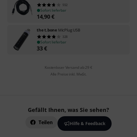
552
Sofort lieferbar
14,90
€
the t.bone
MicPlug USB
328
Sofort lieferbar
33
€
Kostenloser Versand ab 29 €
Alle Preise inkl. MwSt.
Gefällt Ihnen, was Sie sehen?
Teilen
Hilfe & Feedback