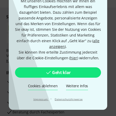
Mit unseren Cookies möchten wir Ihnen ein
fluffiges Einkaufserlebnis mit allem was
dazugehört bieten. Dazu zählen zum Beispiel
Sicher einkaufen & bezahlen
passende Angebote, personalisierte Anzeigen
und das Merken von Einstellungen. Wenn das für
Sie okay ist, stimmen Sie der Nutzung von Cookies
für Präferenzen, Statistiken und Marketing
einfach durch einen Klick auf „Geht klar“ zu (
alle
anzeigen
).
Bezahlen Sie vertraulich und sicher per Nachnahme,
Sie können Ihre erteilte Zustimmung jederzeit
Vorkasse, PayPal, Amazon Pay,
Klarna Sofort bezahlen
,
über die Cookie-Einstellungen (
hier
) widerrufen.
Klarna Ratenzahlung
oder Kreditkarte.
Geht klar
Ihre Vorteile
3 Jahre Thomann Garantie
Cookies ablehnen
Weitere Infos
30 Tage Money-Back-Garantie
·
Impressum
Datenschutzhinweise
Reparaturservice
Beratung durch Fachexperten