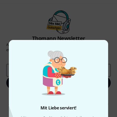
Thomann Newsletter
Abonniere den Thomann Newsletter und gewinne mit
etwas Glück einen von
50 Gutscheinen
über jeweils
50€
!
Inspirierende Beiträge
Deals
Thomann Insights
E-Mail-Adresse
*
Jetzt anmelden
Mit Klick auf „Jetzt anmelden“ stimmen Sie dem Erhalt von E-Mail-
Werbung und einer Messung des E-Mail-Nutzungsverhaltens zu. Die
Abmeldung ist jederzeit möglich. Weitere Informationen finden Sie in
Mit Liebe serviert!
unseren
Datenschutzhinweisen
.
* Pflichtfeld