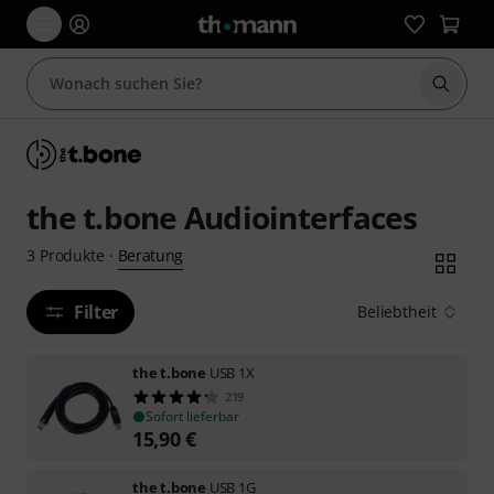
Suche 
the t.bone Audiointerfaces
Beratung
3
Produkte
·
Filter
Beliebtheit
the t.bone
USB 1X
219
Sofort lieferbar
15,90
€
the t.bone
USB 1G