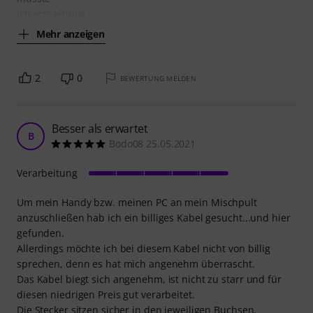
ich erst einmal
Mehr anzeigen
2
0
BEWERTUNG MELDEN
Besser als erwartet
B
Bodo08 25.05.2021
Verarbeitung
Um mein Handy bzw. meinen PC an mein Mischpult
anzuschließen hab ich ein billiges Kabel gesucht...und hier
gefunden.
Allerdings möchte ich bei diesem Kabel nicht von billig
sprechen, denn es hat mich angenehm überrascht.
Das Kabel biegt sich angenehm, ist nicht zu starr und für
diesen niedrigen Preis gut verarbeitet.
Die Stecker sitzen sicher in den jeweiligen Buchsen.