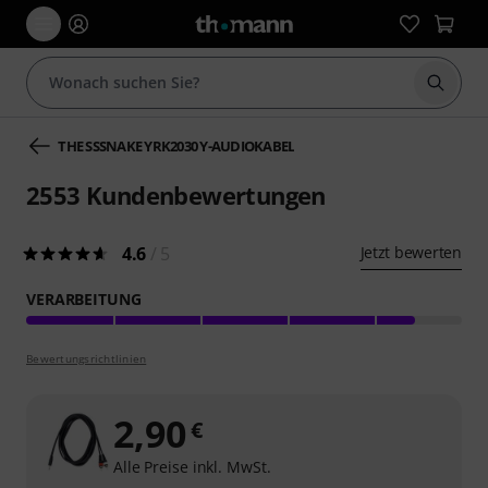
Suche 
THE SSSNAKE YRK2030 Y-AUDIOKABEL
2553
Kundenbewertungen
4.6
/ 5
Jetzt bewerten
VERARBEITUNG
Bewertungsrichtlinien
2,90
€
Alle Preise inkl. MwSt.