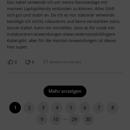
Das Kabel verwende ich um meine Stereoanlage mit
meinem Laptop/Handy verbinden zu können. Alles fühlt
sich gut und stabil an. Da ich es nur stationär verwende
benötige ich nichts robusteres und keine verstärkten extra
teuren Kabel. Kann mir vorstellen, dass es für Leute mit
instationären Anwendungen etwas widerstandsfähigere
Kabel gibt, aber für die meisten Anwendungen ist dieses
hier super.
0
0
BEWERTUNG MELDEN
Mehr anzeigen
1
2
3
4
5
6
7
8
9
10
29
30