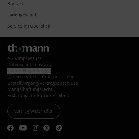
Kontakt
Ladengeschäft
Service im Überblick
AGB
/
Impressum
Datenschutzhinweise
Cookie-Einstellungen
Widerrufsrecht für Verbraucher
Bestellvorgang/Vertragsabschluss
Mängelhaftungsrecht
Erklärung zur Barrierefreiheit
Vertrag widerrufen