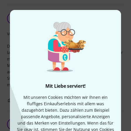
OK
S
ssebi_134 31.08.2021
Verarbeitung
Das Kabel gibt einen einigermaßen guten Ton (wenn man
laut aufdreht (ohne Musik) hört man ein summen, was aber
mit Musik verschwindet)
Man macht sich nur sorgen, dass es irgendwann
auseinander geht, denn man kann relativ leicht die beiden
Steckert auseinanderziehen und aus einem Kabel 2
machen. Dies könnte man noch verbessern.
Mit Liebe serviert!
Mit unseren Cookies möchten wir Ihnen ein
0
0
BEWERTUNG MELDEN
fluffiges Einkaufserlebnis mit allem was
dazugehört bieten. Dazu zählen zum Beispiel
passende Angebote, personalisierte Anzeigen
Immer wieder nützlich
und das Merken von Einstellungen. Wenn das für
S
steff17 27.05.2020
Sie okay ist, stimmen Sie der Nutzung von Cookies