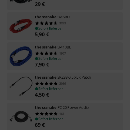
29
€
the sssnake
SM6RD
3283
Sofort lieferbar
5,90
€
the sssnake
SM10BL
1907
Sofort lieferbar
7,90
€
the sssnake
SK233-0,5 XLR Patch
2086
Sofort lieferbar
4,50
€
the sssnake
PC 20 Power Audio
164
Sofort lieferbar
69
€