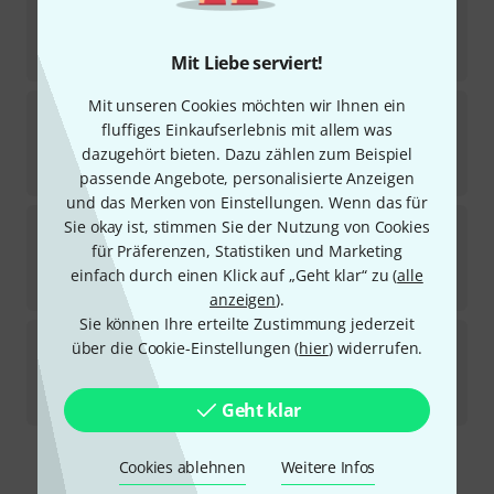
2
Sofort lieferbar
5,50
€
Mit Liebe serviert!
Mit unseren Cookies möchten wir Ihnen ein
the sssnake
SK233-0,5 angled XLR Patch MF
fluffiges Einkaufserlebnis mit allem was
5
Sofort lieferbar
dazugehört bieten. Dazu zählen zum Beispiel
4,90
€
passende Angebote, personalisierte Anzeigen
und das Merken von Einstellungen. Wenn das für
the sssnake
SK233-0,9 angled XLR Patch MF
Sie okay ist, stimmen Sie der Nutzung von Cookies
3
für Präferenzen, Statistiken und Marketing
Sofort lieferbar
einfach durch einen Klick auf „Geht klar“ zu (
alle
5,50
€
anzeigen
).
Sie können Ihre erteilte Zustimmung jederzeit
the sssnake
SK233-0,3 angled XLR Patch MF
über die Cookie-Einstellungen (
hier
) widerrufen.
6
Sofort lieferbar
4,50
€
Geht klar
Cookies ablehnen
Weitere Infos
Kostenloser Versand ab 29 €