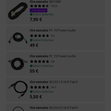
the sssnake
SM10BK
10335
TOP-SELLER
Sofort lieferbar
7,90
€
the sssnake
PC 10 Power Audio
322
Sofort lieferbar
49
€
the sssnake
PC 15 Power Audio
200
Sofort lieferbar
55
€
the sssnake
SK233-1,5 XLR Patch
3912
Sofort lieferbar
5,50
€
the sssnake
SK233-0,3 XLR Patch