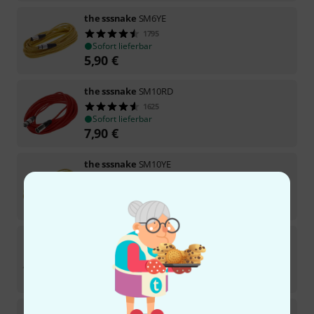
the sssnake
SM6YE
1795
Sofort lieferbar
5,90
€
the sssnake
SM10RD
1625
Sofort lieferbar
7,90
€
the sssnake
SM10YE
1074
Sofort lieferbar
7,90
€
the sssnake
SMP10BK
684
Sofort lieferbar
7,90
€
the sssnake
SK233-0,9 angled XLR Patch FM