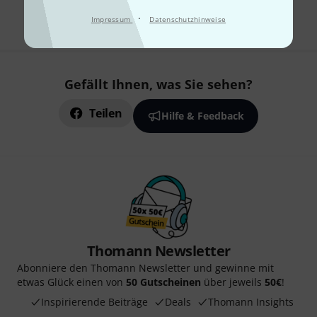
Alle Preise inkl. MwSt.
·
Impressum
Datenschutzhinweise
Gefällt Ihnen, was Sie sehen?
Teilen
Hilfe & Feedback
Thomann Newsletter
Abonniere den Thomann Newsletter und gewinne mit
etwas Glück einen von
50 Gutscheinen
über jeweils
50€
!
Inspirierende Beiträge
Deals
Thomann Insights