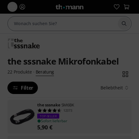
Suche 
the sssnake Mikrofonkabel
Beratung
22
Produkte
·
Filter
Beliebtheit
the sssnake
SM6BK
12373
TOP-SELLER
Sofort lieferbar
5,90
€