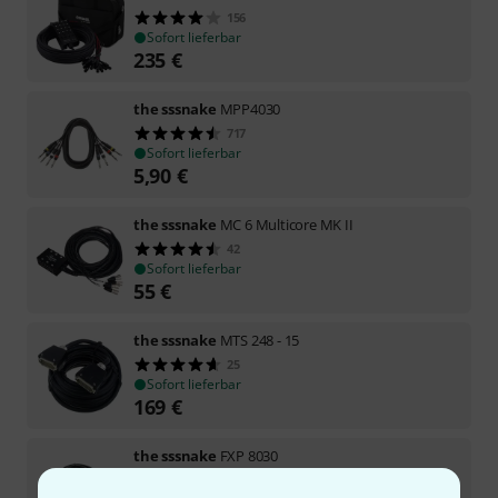
156
Sofort lieferbar
235
€
the sssnake
MPP4030
717
Sofort lieferbar
5,90
€
the sssnake
MC 6 Multicore MK II
42
Sofort lieferbar
55
€
the sssnake
MTS 248 - 15
25
Sofort lieferbar
169
€
the sssnake
FXP 8030
363