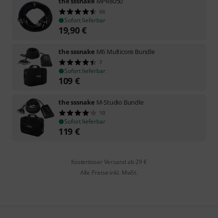
the sssnake
MPR8050
66
Sofort lieferbar
19,90
€
the sssnake
M6 Multicore Bundle
7
Sofort lieferbar
109
€
the sssnake
M-Studio Bundle
10
Sofort lieferbar
119
€
Kostenloser Versand ab 29 €
Alle Preise inkl. MwSt.