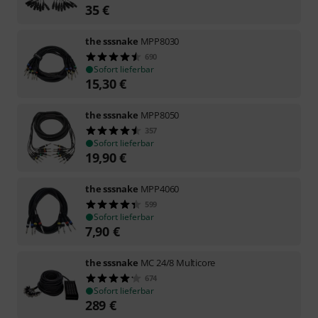
35
€
the sssnake
MPP8030
690
Sofort lieferbar
15,30
€
the sssnake
MPP8050
357
Sofort lieferbar
19,90
€
the sssnake
MPP4060
599
Sofort lieferbar
7,90
€
the sssnake
MC 24/8 Multicore
674
Sofort lieferbar
289
€