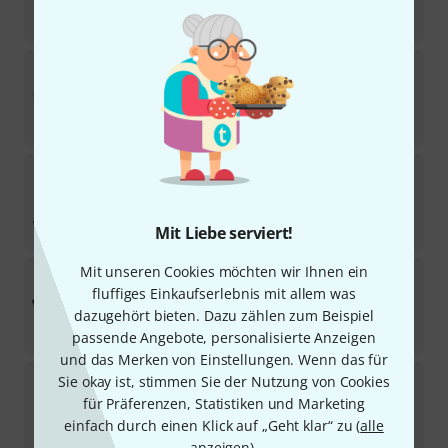
Sofort lieferbar
26
€
the sssnake
MTS 164 - MS
68
Sofort lieferbar
59
€
the sssnake
MTS 124 Bundle
In 3–4 Wochen lieferbar
235
€
Mit Liebe serviert!
Mit unseren Cookies möchten wir Ihnen ein
the sssnake
MTS 124 - 15
fluffiges Einkaufserlebnis mit allem was
34
In 3–4 Wochen lieferbar
dazugehört bieten. Dazu zählen zum Beispiel
115
€
passende Angebote, personalisierte Anzeigen
und das Merken von Einstellungen. Wenn das für
the sssnake
MCT 8 Multicore on Drum
Sie okay ist, stimmen Sie der Nutzung von Cookies
537
für Präferenzen, Statistiken und Marketing
Sofort lieferbar
einfach durch einen Klick auf „Geht klar“ zu (
alle
75
€
anzeigen
).