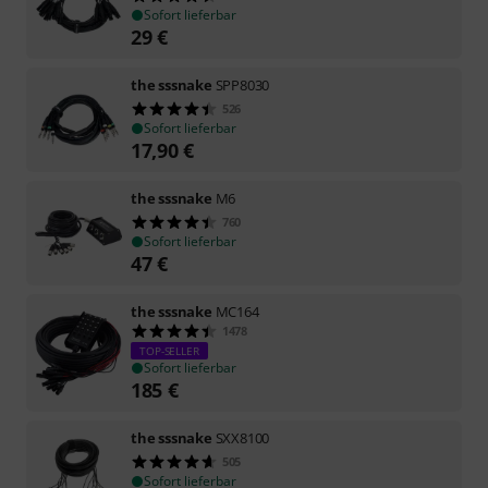
Sofort lieferbar
29
€
the sssnake
SPP8030
526
Sofort lieferbar
17,90
€
the sssnake
M6
760
Sofort lieferbar
47
€
the sssnake
MC164
1478
TOP-SELLER
Sofort lieferbar
185
€
the sssnake
SXX8100
505
Sofort lieferbar