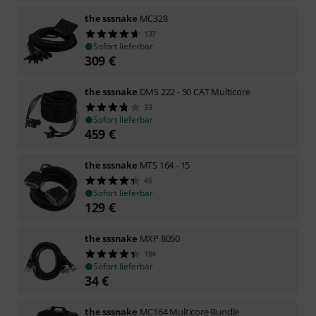
the sssnake
MC328
137
Sofort lieferbar
309
€
the sssnake
DMS 222 - 50 CAT Multicore
33
Sofort lieferbar
459
€
the sssnake
MTS 164 - 15
45
Sofort lieferbar
129
€
the sssnake
MXP 8050
184
Sofort lieferbar
34
€
the sssnake
MC164 Multicore Bundle