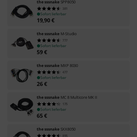
the sssnake
SPP8050
381
Sofort lieferbar
19,90
€
the sssnake
M-Studio
777
Sofort lieferbar
59
€
the sssnake
MXP 8030
477
Sofort lieferbar
26
€
the sssnake
MC 8 Multicore MK II
175
Sofort lieferbar
65
€
the sssnake
SXX8050
895