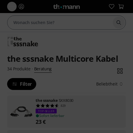
Suche 
the sssnake Multicore Kabel
Beratung
34
Produkte
·
Filter
Beliebtheit
the sssnake
SXX8030
829
TOP-SELLER
Sofort lieferbar
23
€