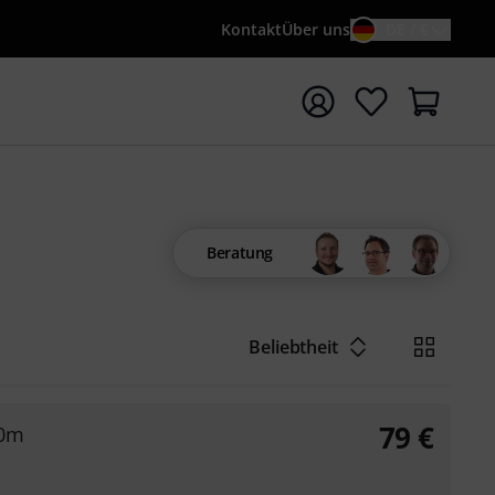
Kontakt
Über uns
DE / €
e mit Suchwort {searchTerm} starten
Beratung
Beliebtheit
79
€
50m