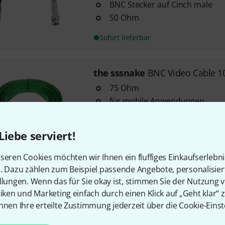
BNC Stecker auf Cinch male
50 Ohm
Sofort lieferbar
the sssnake
BNC Video Cable 1
75 Ohm
für mobile Anwendungen
2 Neutrik NBNC75BLP7 Stecker
Liebe serviert!
Sofort lieferbar
seren Cookies möchten wir Ihnen ein fluffiges Einkaufserlebn
n. Dazu zählen zum Beispiel passende Angebote, personalisie
llungen. Wenn das für Sie okay ist, stimmen Sie der Nutzung 
Kostenloser Versand ab 2
tiken und Marketing einfach durch einen Klick auf „Geht klar“ z
Alle Preise inkl. MwSt.
nnen Ihre erteilte Zustimmung jederzeit über die Cookie-Einst