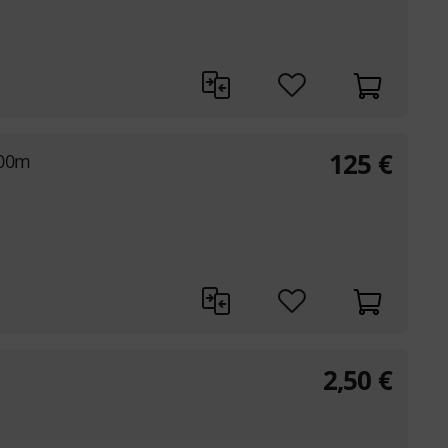
125
€
100m
2,50
€