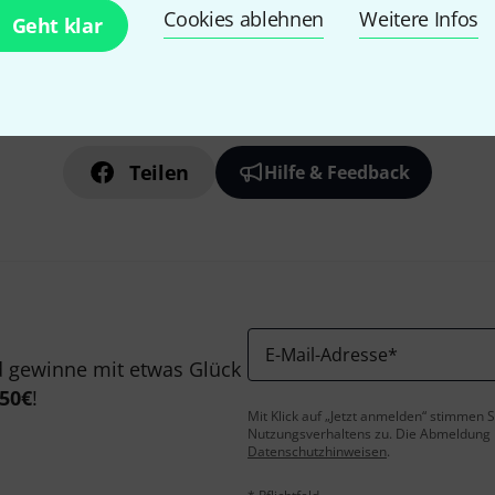
Cookies ablehnen
Weitere Infos
Geht klar
Gefällt Ihnen, was Sie sehen?
Teilen
Hilfe & Feedback
E-Mail-Adresse
*
 gewinne mit etwas Glück
50€
!
Mit Klick auf „Jetzt anmelden“ stimmen
Nutzungsverhaltens zu. Die Abmeldung is
Datenschutzhinweisen
.