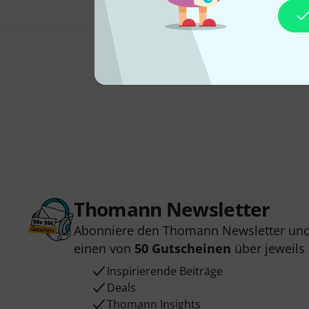
Thomann Newsletter
Abonniere den Thomann Newsletter und
einen von
50 Gutscheinen
über jeweils
Inspirierende Beiträge
Deals
Thomann Insights