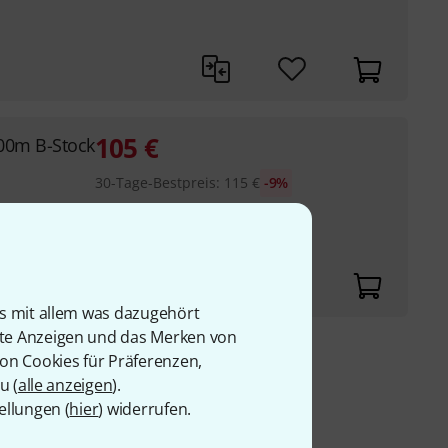
105
€
00m B-Stock
30-Tage-Bestpreis
:
115
€
-9%
is mit allem was dazugehört
rte Anzeigen und das Merken von
von Cookies für Präferenzen,
9 €
u (
alle anzeigen
).
ellungen (
hier
) widerrufen.