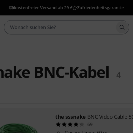
kostenfreier Versand ab 29 €
Zufriedenheitsgarantie
Such
nake BNC-Kabel
4
the sssnake
BNC Video Cable 
69
Gesamtlänge: 50 m