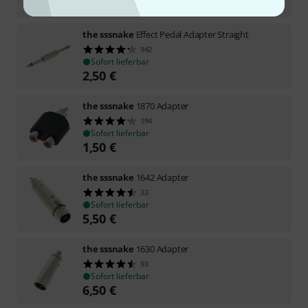
1,50
€
the sssnake
Effect Pedal Adapter Straight
942
Sofort lieferbar
2,50
€
the sssnake
1870 Adapter
194
Sofort lieferbar
1,50
€
the sssnake
1642 Adapter
33
Sofort lieferbar
5,50
€
the sssnake
1630 Adapter
93
Sofort lieferbar
6,50
€