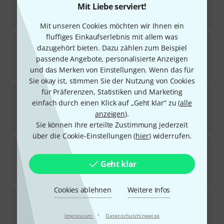
Mit Liebe serviert!
Sofort lieferbar
5,20
€
Mit unseren Cookies möchten wir Ihnen ein
fluffiges Einkaufserlebnis mit allem was
the sssnake
1938 Adapter
dazugehört bieten. Dazu zählen zum Beispiel
19
passende Angebote, personalisierte Anzeigen
Sofort lieferbar
1,50
€
und das Merken von Einstellungen. Wenn das für
Sie okay ist, stimmen Sie der Nutzung von Cookies
für Präferenzen, Statistiken und Marketing
the sssnake
HDMI - HDMI Adapter
einfach durch einen Klick auf „Geht klar“ zu (
alle
51
Sofort lieferbar
anzeigen
).
3,90
€
Sie können Ihre erteilte Zustimmung jederzeit
über die Cookie-Einstellungen (
hier
) widerrufen.
the sssnake
1894 Adapter
77
Geht klar
Sofort lieferbar
3,40
€
Cookies ablehnen
Weitere Infos
the sssnake
1860 Y-Adapter
210
·
Impressum
Datenschutzhinweise
Sofort lieferbar