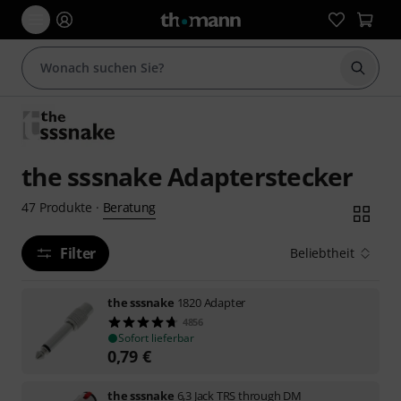
Suche 
the sssnake Adapterstecker
Beratung
47
Produkte
·
Filter
Beliebtheit
the sssnake
1820 Adapter
4856
Sofort lieferbar
0,79
€
the sssnake
6,3 Jack TRS through DM