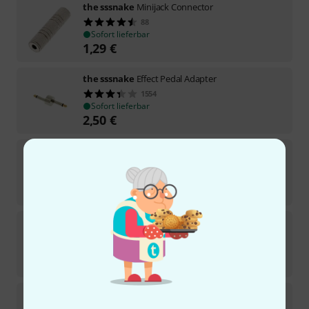
the sssnake
Minijack Connector
88
Sofort lieferbar
1,29
€
the sssnake
Effect Pedal Adapter
1554
Sofort lieferbar
2,50
€
the sssnake
1805 Adapter
198
Sofort lieferbar
1,50
€
the sssnake
CAT5 - XLR5F
7
Sofort lieferbar
3,70
€
the sssnake
2020 Adapter
105