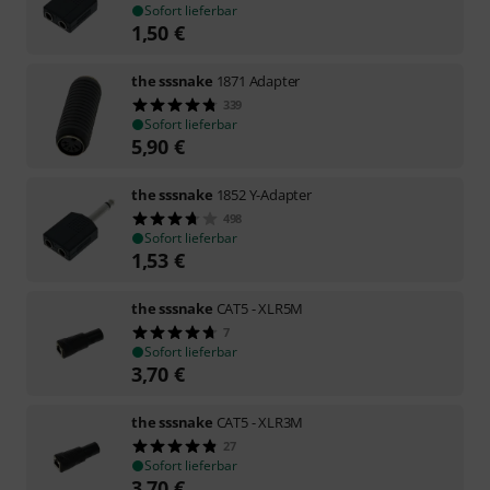
Sofort lieferbar
1,50
€
the sssnake
1871 Adapter
339
Sofort lieferbar
5,90
€
the sssnake
1852 Y-Adapter
498
Sofort lieferbar
1,53
€
the sssnake
CAT5 - XLR5M
7
Sofort lieferbar
3,70
€
the sssnake
CAT5 - XLR3M
27
Sofort lieferbar
3,70
€