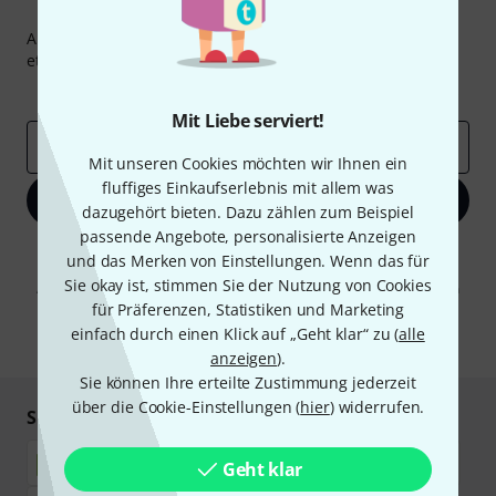
Thomann Newsletter
Abonniere den Thomann Newsletter und gewinne mit
etwas Glück einen von
50 Gutscheinen
über jeweils
50€
!
Inspirierende Beiträge
Deals
Thomann Insights
Mit Liebe serviert!
E-Mail-Adresse
*
Mit unseren Cookies möchten wir Ihnen ein
fluffiges Einkaufserlebnis mit allem was
Jetzt anmelden
dazugehört bieten. Dazu zählen zum Beispiel
passende Angebote, personalisierte Anzeigen
Mit Klick auf „Jetzt anmelden“ stimmen Sie dem Erhalt von E-Mail-
und das Merken von Einstellungen. Wenn das für
Werbung und einer Messung des E-Mail-Nutzungsverhaltens zu. Die
Sie okay ist, stimmen Sie der Nutzung von Cookies
Abmeldung ist jederzeit möglich. Weitere Informationen finden Sie in
unseren
Datenschutzhinweisen
.
für Präferenzen, Statistiken und Marketing
einfach durch einen Klick auf „Geht klar“ zu (
alle
* Pflichtfeld
anzeigen
).
Sie können Ihre erteilte Zustimmung jederzeit
über die Cookie-Einstellungen (
hier
) widerrufen.
Sicher einkaufen & bezahlen
Geht klar