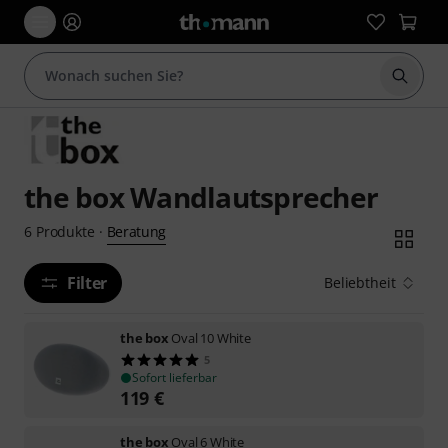
Suche 
the box Wandlautsprecher
Beratung
6
Produkte
·
Filter
Beliebtheit
the box
Oval 10 White
5
Sofort lieferbar
119
€
the box
Oval 6 White