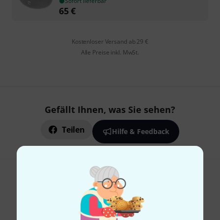
Sofort lieferbar
65
€
Kostenloser Versand ab 29 €
Alle Preise inkl. MwSt.
Gefällt Ihnen, was Sie sehen?
Teilen
Hilfe & Feedback