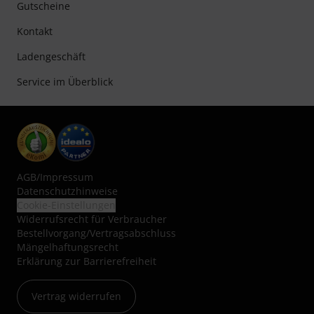
Gutscheine
Kontakt
Ladengeschäft
Service im Überblick
AGB
/
Impressum
Datenschutzhinweise
Cookie-Einstellungen
Widerrufsrecht für Verbraucher
Bestellvorgang/Vertragsabschluss
Mängelhaftungsrecht
Erklärung zur Barrierefreiheit
Vertrag widerrufen