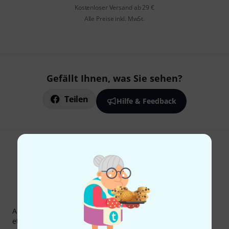
Kostenloser Versand ab 29 €
Alle Preise inkl. MwSt.
Gefällt Ihnen, was Sie sehen?
Teilen
Hilfe & Feedback
Thomann Newsletter
Abonniere den Thomann Newsletter und gewinne mit
etwas Glück einen von
50 Gutscheinen
über jeweils
50€
!