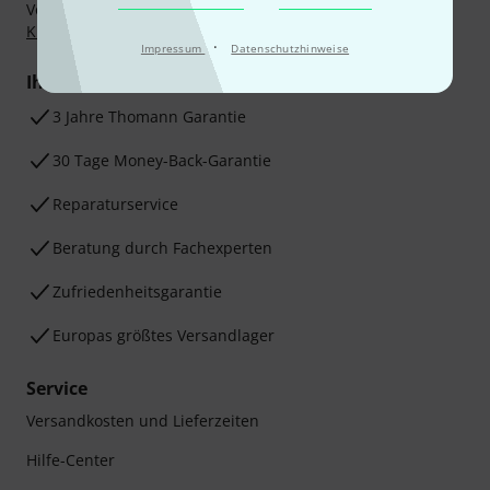
Vorkasse, PayPal, Amazon Pay,
Klarna Sofort bezahlen
,
Klarna Ratenzahlung
oder Kreditkarte.
·
Impressum
Datenschutzhinweise
Ihre Vorteile
3 Jahre Thomann Garantie
30 Tage Money-Back-Garantie
Reparaturservice
Beratung durch Fachexperten
Zufriedenheitsgarantie
Europas größtes Versandlager
Service
Versandkosten und Lieferzeiten
Hilfe-Center