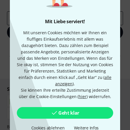
Inspirierende Beiträge
Deals
Thomann Insights
E-Mail-Adresse
*
Mit Liebe serviert!
Jetzt anmelden
Mit unseren Cookies möchten wir Ihnen ein
fluffiges Einkaufserlebnis mit allem was
dazugehört bieten. Dazu zählen zum Beispiel
Mit Klick auf „Jetzt anmelden“ stimmen Sie dem Erhalt von E-Mail-
Werbung und einer Messung des E-Mail-Nutzungsverhaltens zu. Die
passende Angebote, personalisierte Anzeigen
Abmeldung ist jederzeit möglich. Weitere Informationen finden Sie in
und das Merken von Einstellungen. Wenn das für
unseren
Datenschutzhinweisen
.
Sie okay ist, stimmen Sie der Nutzung von Cookies
* Pflichtfeld
für Präferenzen, Statistiken und Marketing
einfach durch einen Klick auf „Geht klar“ zu (
alle
anzeigen
).
Sicher einkaufen & bezahlen
Sie können Ihre erteilte Zustimmung jederzeit
über die Cookie-Einstellungen (
hier
) widerrufen.
Geht klar
Bezahlen Sie vertraulich und sicher per Nachnahme,
Cookies ablehnen
Weitere Infos