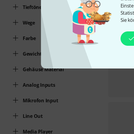
Einste
Tieftöner in Zoll
Statis
Sie kö
Wege
Farbe
Gewicht
Gehäuse Material
Analog Inputs
Mikrofon Input
Line Out
Media Player