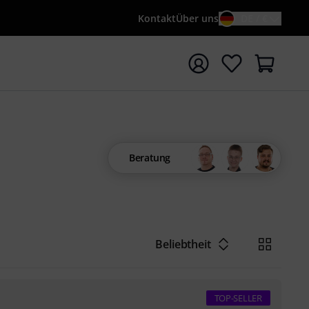
Kontakt
Über uns
DE / €
e mit Suchwort {searchTerm} starten
Beratung
Beliebtheit
TOP-SELLER