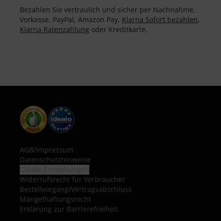
Bezahlen Sie vertraulich und sicher per Nachnahme,
Vorkasse, PayPal, Amazon Pay,
Klarna Sofort bezahlen
,
Klarna Ratenzahlung
oder Kreditkarte.
AGB
/
Impressum
Datenschutzhinweise
Cookie-Einstellungen
Widerrufsrecht für Verbraucher
Bestellvorgang/Vertragsabschluss
Mängelhaftungsrecht
Erklärung zur Barrierefreiheit