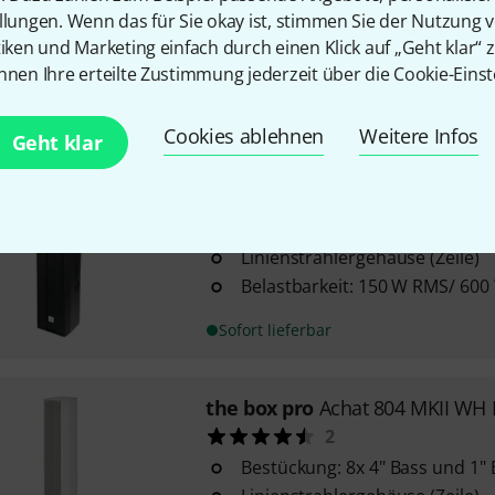
Linienstrahlergehäuse (Zeile)
llungen. Wenn das für Sie okay ist, stimmen Sie der Nutzung 
tiken und Marketing einfach durch einen Klick auf „Geht klar“ z
Belastbarkeit: 150 W RMS / 60
nnen Ihre erteilte Zustimmung jederzeit über die Cookie-Einst
Sofort lieferbar
Cookies ablehnen
Weitere Infos
Geht klar
the box pro
Achat 404 MKII B-St
7
Bestückung: 4 x 4" Bass und 1"
Linienstrahlergehäuse (Zeile)
Belastbarkeit: 150 W RMS/ 600
Sofort lieferbar
the box pro
Achat 804 MKII WH 
2
Bestückung: 8x 4" Bass und 1" 