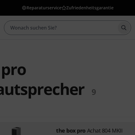
Reparaturservice
Zufriedenheitsgarantie
Such
 pro
autsprecher
9
the box pro
Achat 804 MKII