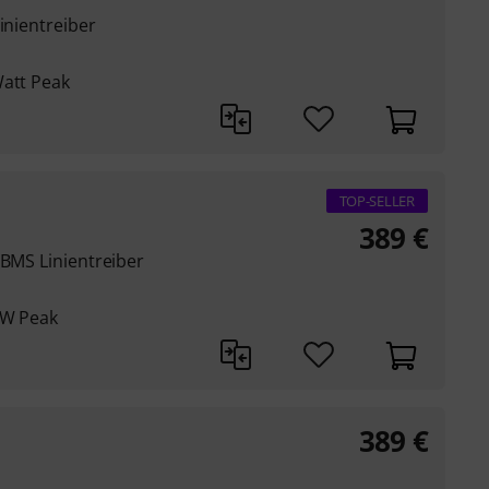
inientreiber
Watt Peak
TOP-SELLER
389
€
 BMS Linientreiber
 W Peak
389
€