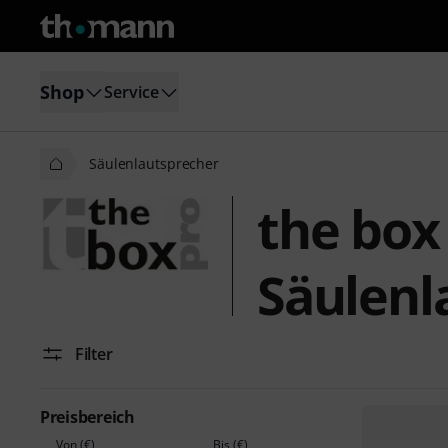
Shop
Service
Säulenlautsprecher
the box
Säulenl
Filter
Preisbereich
Von (€)
Bis (€)