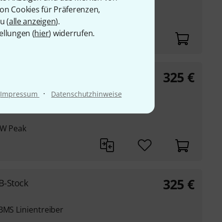
von Cookies für Präferenzen,
u (
0 W Peak
alle anzeigen
).
ellungen (
hier
) widerrufen.
325
€
ock
·
Impressum
Datenschutzhinweise
 BMS Linientreiber
 W Peak
325
€
B-Stock
BMS Linientreiber