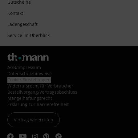
Gutscheine
Kontakt
Ladengeschäft
Service im Überblick
AGB
/
Impressum
Datenschutzhinweise
Cookie-Einstellungen
Widerrufsrecht für Verbraucher
Bestellvorgang/Vertragsabschluss
Mängelhaftungsrecht
Erklärung zur Barrierefreiheit
Vertrag widerrufen