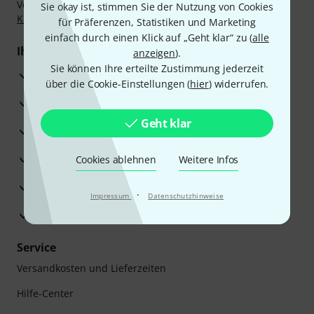
Vorkasse, PayPal, Amazon Pay,
Klarna Sofort bezahlen
,
Sie okay ist, stimmen Sie der Nutzung von Cookies
Klarna Ratenzahlung
oder Kreditkarte.
für Präferenzen, Statistiken und Marketing
einfach durch einen Klick auf „Geht klar“ zu (
alle
Ihre Vorteile
anzeigen
).
Sie können Ihre erteilte Zustimmung jederzeit
3 Jahre Thomann Garantie
über die Cookie-Einstellungen (
hier
) widerrufen.
30 Tage Money-Back-Garantie
Geht klar
Reparaturservice
Beratung durch Fachexperten
Cookies ablehnen
Weitere Infos
Zufriedenheitsgarantie
·
Impressum
Datenschutzhinweise
Europas größtes Versandlager
Service
Versandkosten und Lieferzeiten
Hilfe-Center