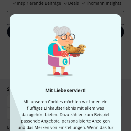
Inspirierende Beiträge
Deals
Thomann Insights
E-Mail-Adresse
*
Jetzt anmelden
Mit Klick auf „Jetzt anmelden“ stimmen Sie dem Erhalt von E-Mail-
Werbung und einer Messung des E-Mail-Nutzungsverhaltens zu. Die
Abmeldung ist jederzeit möglich. Weitere Informationen finden Sie in
unseren
Datenschutzhinweisen
.
* Pflichtfeld
Sicher einkaufen & bezahlen
Mit Liebe serviert!
Mit unseren Cookies möchten wir Ihnen ein
fluffiges Einkaufserlebnis mit allem was
dazugehört bieten. Dazu zählen zum Beispiel
passende Angebote, personalisierte Anzeigen
Bezahlen Sie vertraulich und sicher per Nachnahme,
und das Merken von Einstellungen. Wenn das für