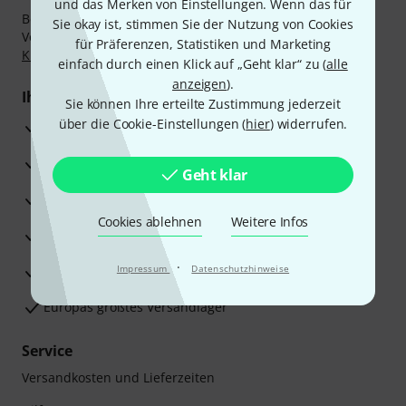
und das Merken von Einstellungen. Wenn das für
Bezahlen Sie vertraulich und sicher per Nachnahme,
Sie okay ist, stimmen Sie der Nutzung von Cookies
Vorkasse, PayPal, Amazon Pay,
Klarna Sofort bezahlen
,
für Präferenzen, Statistiken und Marketing
Klarna Ratenzahlung
oder Kreditkarte.
einfach durch einen Klick auf „Geht klar“ zu (
alle
anzeigen
).
Ihre Vorteile
Sie können Ihre erteilte Zustimmung jederzeit
über die Cookie-Einstellungen (
hier
) widerrufen.
3 Jahre Thomann Garantie
30 Tage Money-Back-Garantie
Geht klar
Reparaturservice
Cookies ablehnen
Weitere Infos
Beratung durch Fachexperten
·
Zufriedenheitsgarantie
Impressum
Datenschutzhinweise
Europas größtes Versandlager
Service
Versandkosten und Lieferzeiten