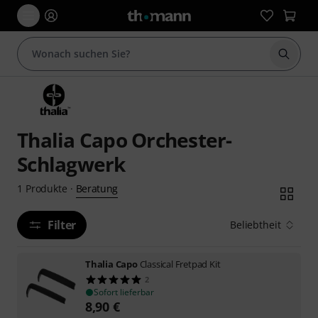
Suche 
Thalia Capo Orchester-
Schlagwerk
Beratung
1
Produkte
·
Filter
Beliebtheit
Thalia Capo
Classical Fretpad Kit
2
Sofort lieferbar
8,90
€