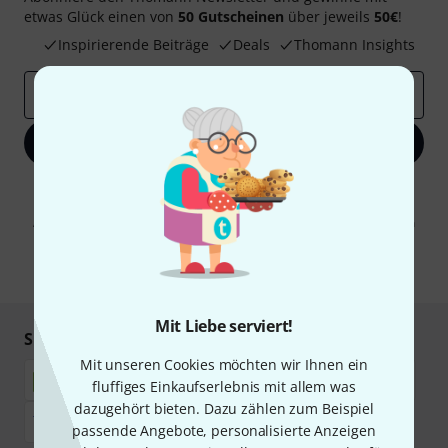
etwas Glück einen von
50 Gutscheinen
über jeweils
50€
!
Inspirierende Beiträge
Deals
Thomann Insights
E-Mail-Adresse
*
Jetzt anmelden
Mit Klick auf „Jetzt anmelden“ stimmen Sie dem Erhalt von E-Mail-
Werbung und einer Messung des E-Mail-Nutzungsverhaltens zu. Die
Abmeldung ist jederzeit möglich. Weitere Informationen finden Sie in
unseren
Datenschutzhinweisen
.
* Pflichtfeld
Mit Liebe serviert!
Sicher einkaufen & bezahlen
Mit unseren Cookies möchten wir Ihnen ein
fluffiges Einkaufserlebnis mit allem was
dazugehört bieten. Dazu zählen zum Beispiel
passende Angebote, personalisierte Anzeigen