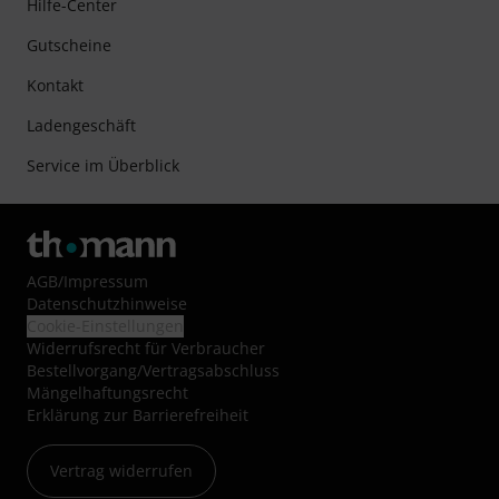
Hilfe-Center
Gutscheine
Kontakt
Ladengeschäft
Service im Überblick
AGB
/
Impressum
Datenschutzhinweise
Cookie-Einstellungen
Widerrufsrecht für Verbraucher
Bestellvorgang/Vertragsabschluss
Mängelhaftungsrecht
Erklärung zur Barrierefreiheit
Vertrag widerrufen