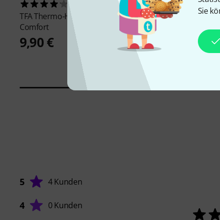
93
278
Sie kö
TFA
Thermo-Hygrometer
TFA
Digital Thermo-
Comfort
8,90 €
9,90 €
-31%
UVP: 12,99 €
5
4 Kunden
4
0 Kunden