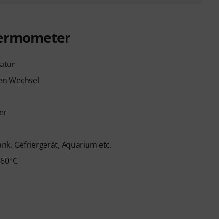
hermometer
atur
en Wechsel
er
nk, Gefriergerät, Aquarium etc.
+60°C