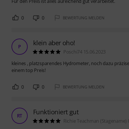
Für den Preiß ist alles aureichend gut verarbeitet.
0
0
BEWERTUNG MELDEN
klein aber oho!
P
Poschi74 15.06.2023
kleines , platzsparendes Hydrometer, noch dazu präzi
einem top Preis!
0
0
BEWERTUNG MELDEN
Funktioniert gut
RT
Richie Teachman (Stagename) 