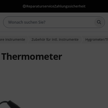
Reparaturservice
Zahlungssicherheit
Such
lore Instrumente
Zubehör für Intl. Instrumente
Hygrometer/
or Thermometer
wertungen