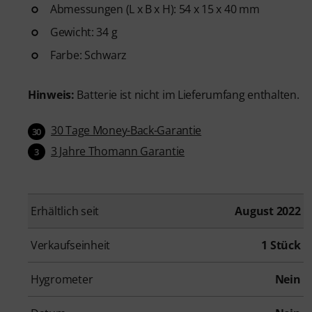
Abmessungen (L x B x H): 54 x 15 x 40 mm
Gewicht: 34 g
Farbe: Schwarz
Hinweis:
Batterie ist nicht im Lieferumfang enthalten.
30 Tage Money-Back-Garantie
30
3 Jahre Thomann Garantie
3
Erhältlich seit
August 2022
Verkaufseinheit
1 Stück
Hygrometer
Nein