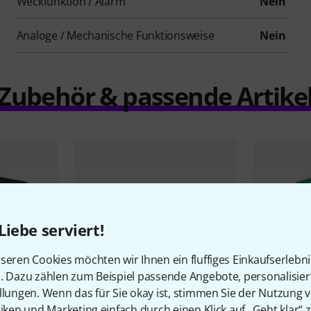
Weckfunktion / Alarm
Nein
Analoge / Mechanische Funktionsweise
Nein
Zubehör & passende Artike
Liebe serviert!
seren Cookies möchten wir Ihnen ein fluffiges Einkaufserlebn
n. Dazu zählen zum Beispiel passende Angebote, personalisie
llungen. Wenn das für Sie okay ist, stimmen Sie der Nutzung 
tiken und Marketing einfach durch einen Klick auf „Geht klar“ z