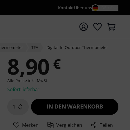
Kontakt
Über uns
DE / €
e mit Suchwort {searchTerm} starten
Thermometer
TFA
Digital In-Outdoor Thermometer
8,90
€
Alle Preise inkl. MwSt.
Sofort lieferbar
IN DEN WARENKORB
1
Merken
Vergleichen
Teilen