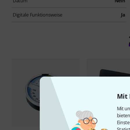
Datum
Nein
Digitale Funktionsweise
Ja
Mit 
Mit un
biete
Einste
Statis