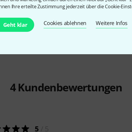
112
nnen Ihre erteilte Zustimmung jederzeit über die Cookie-Einst
Hygrometer
TFA
Electronic Thermo-
Gewa
Humid
Hygrometer
10,90 
Cookies ablehnen
Weitere Infos
12,90 €
Geht klar
-24%
UVP: 16,99 €
4
Kundenbewertungen
5
/ 5