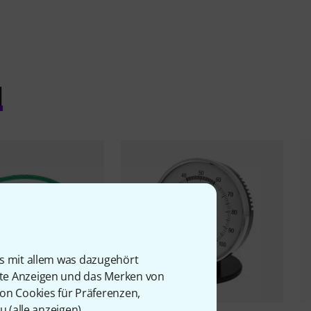
l
is mit allem was dazugehört
rte Anzeigen und das Merken von
von Cookies für Präferenzen,
u (
alle anzeigen
).