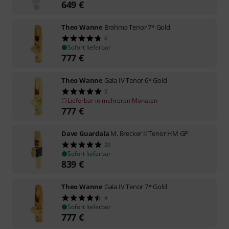
649
€
Theo Wanne
Brahma Tenor 7* Gold
6
Sofort lieferbar
777
€
Theo Wanne
Gaia IV Tenor 6* Gold
2
Lieferbar in mehreren Monaten
777
€
Dave Guardala
M. Brecker II Tenor HM GP
20
Sofort lieferbar
839
€
Theo Wanne
Gaia IV Tenor 7* Gold
4
Sofort lieferbar
777
€