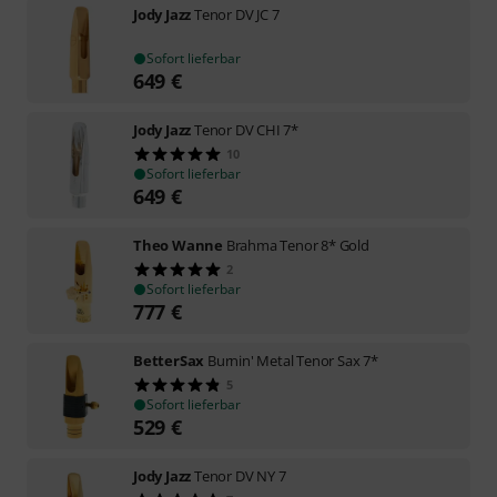
Jody Jazz
Tenor DV JC 7
Sofort lieferbar
649
€
Jody Jazz
Tenor DV CHI 7*
10
Sofort lieferbar
649
€
Theo Wanne
Brahma Tenor 8* Gold
2
Sofort lieferbar
777
€
BetterSax
Burnin' Metal Tenor Sax 7*
5
Sofort lieferbar
529
€
Jody Jazz
Tenor DV NY 7