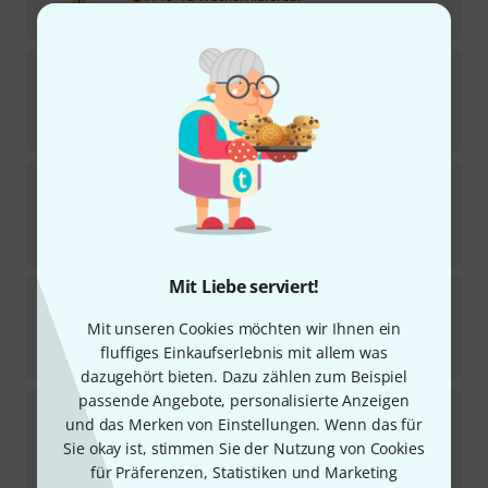
569
€
Theo Wanne
Gaia IV Tenor 7 Gold
1
Sofort lieferbar
777
€
Jody Jazz
Tenor DV JC 6
Sofort lieferbar
649
€
Mit Liebe serviert!
Dave Guardala
Florida Tenor GP 7*
Mit unseren Cookies möchten wir Ihnen ein
Sofort lieferbar
fluffiges Einkaufserlebnis mit allem was
569
€
dazugehört bieten. Dazu zählen zum Beispiel
passende Angebote, personalisierte Anzeigen
Jody Jazz
Tenor DV 6
und das Merken von Einstellungen. Wenn das für
2
Sie okay ist, stimmen Sie der Nutzung von Cookies
Sofort lieferbar
649
€
für Präferenzen, Statistiken und Marketing