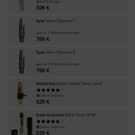
Auf Anfrage
509
€
Syos
Tenor Titanium 7
In 4–5 Wochen lieferbar
769
€
Syos
Tenor Titanium 8
In 4–5 Wochen lieferbar
769
€
BetterSax
Burnin' Metal Tenor Sax 8*
1
Sofort lieferbar
529
€
Dave Guardala
MB II Tenor GP 8*
4
Sofort lieferbar
529
€