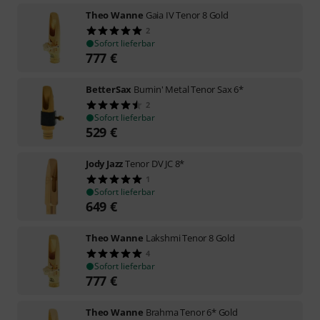
Theo Wanne
Gaia IV Tenor 8 Gold
2
Sofort lieferbar
777
€
BetterSax
Burnin' Metal Tenor Sax 6*
2
Sofort lieferbar
529
€
Jody Jazz
Tenor DV JC 8*
1
Sofort lieferbar
649
€
Theo Wanne
Lakshmi Tenor 8 Gold
4
Sofort lieferbar
777
€
Theo Wanne
Brahma Tenor 6* Gold