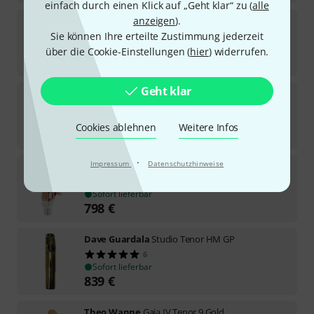
einfach durch einen Klick auf „Geht klar“ zu (
alle
anzeigen
).
Dave Guardala
Fat Boy Tenor BM HM
Sie können Ihre erteilte Zustimmung jederzeit
Sofort lieferbar
über die Cookie-Einstellungen (
hier
) widerrufen.
879
€
Geht klar
Dave Guardala
Fat Boy Tenor MB HM
6
Sofort lieferbar
Cookies ablehnen
Weitere Infos
879
€
·
Impressum
Datenschutzhinweise
Jody Jazz
Tenor DV BEATBoX
1
Sofort lieferbar
798
€
Dave Guardala
Studio Tenor HM GP
6
Sofort lieferbar
839
€
Theo Wanne
Gaia IV Tenor 9 Gold