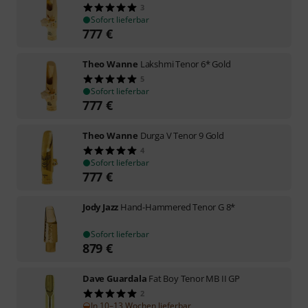
3
Sofort lieferbar
777
€
Theo Wanne
Lakshmi Tenor 6* Gold
5
Sofort lieferbar
777
€
Theo Wanne
Durga V Tenor 9 Gold
4
Sofort lieferbar
777
€
Jody Jazz
Hand-Hammered Tenor G 8*
Sofort lieferbar
879
€
Dave Guardala
Fat Boy Tenor MB II GP
2
In 10–13 Wochen lieferbar