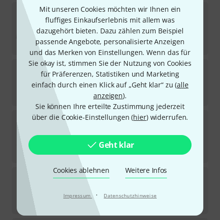
Mit unseren Cookies möchten wir Ihnen ein
Temple Audio Design
Replacement Adhesive
Large
fluffiges Einkaufserlebnis mit allem was
25
dazugehört bieten. Dazu zählen zum Beispiel
Sofort lieferbar
passende Angebote, personalisierte Anzeigen
3,90
€
und das Merken von Einstellungen. Wenn das für
Sie okay ist, stimmen Sie der Nutzung von Cookies
Temple Audio Design
Solo Mounting Bracket
für Präferenzen, Statistiken und Marketing
4
einfach durch einen Klick auf „Geht klar“ zu (
alle
Sofort lieferbar
19,90
€
anzeigen
).
Sie können Ihre erteilte Zustimmung jederzeit
über die Cookie-Einstellungen (
hier
) widerrufen.
Temple Audio Design
Voodoo Lab Mounting
Bracket
11
Sofort lieferbar
Geht klar
24,90
€
Cookies ablehnen
Weitere Infos
Temple Audio Design
Trio Mounting Bracket
8
Sofort lieferbar
·
Impressum
Datenschutzhinweise
25,90
€