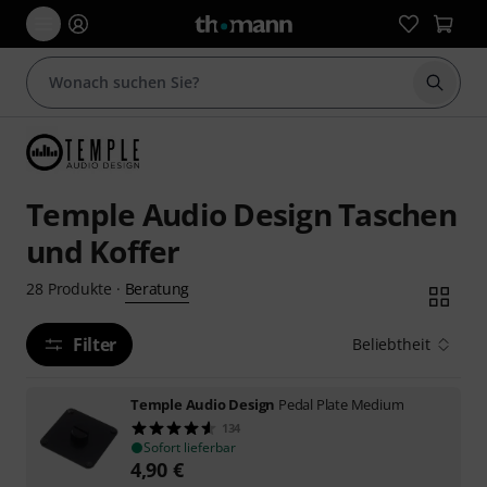
Suche 
Temple Audio Design Taschen
und Koffer
Beratung
28
Produkte
·
Filter
Beliebtheit
Temple Audio Design
Pedal Plate Medium
134
Sofort lieferbar
4,90
€