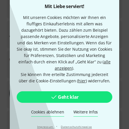
35
Mit Liebe serviert!
Sofort lieferbar
3,50
€
Mit unseren Cookies möchten wir Ihnen ein
fluffiges Einkaufserlebnis mit allem was
Temple Audio Design
Trio 28 GM Pedalboard
Bundle
dazugehört bieten. Dazu zählen zum Beispiel
passende Angebote, personalisierte Anzeigen
In 6–8 Wochen lieferbar
299
€
und das Merken von Einstellungen. Wenn das für
Sie okay ist, stimmen Sie der Nutzung von Cookies
Temple Audio Design
Solo 18 TR Pedalboard
für Präferenzen, Statistiken und Marketing
einfach durch einen Klick auf „Geht klar“ zu (
alle
2
In 5–7 Wochen lieferbar
anzeigen
).
136
€
Sie können Ihre erteilte Zustimmung jederzeit
über die Cookie-Einstellungen (
hier
) widerrufen.
Temple Audio Design
Trio 28 Softcase
6
Geht klar
In 5–7 Wochen lieferbar
119
€
Cookies ablehnen
Weitere Infos
Temple Audio Design
Trio 21 GM Pedalboard
Bundle
·
Sofort lieferbar
Impressum
Datenschutzhinweise