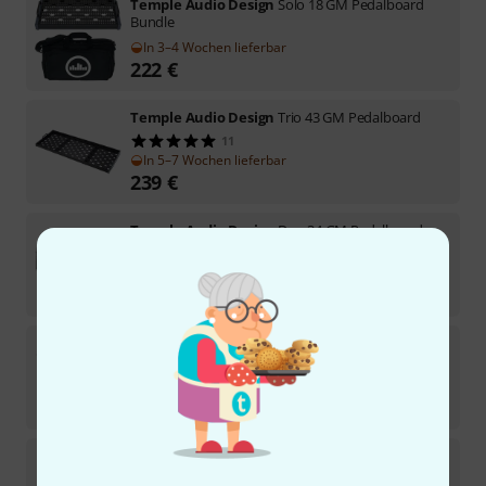
Temple Audio Design
Solo 18 GM Pedalboard
Bundle
In 3–4 Wochen lieferbar
222
€
Temple Audio Design
Trio 43 GM Pedalboard
11
In 5–7 Wochen lieferbar
239
€
Temple Audio Design
Duo 34 GM Pedalboard
Bundle
In 4–5 Wochen lieferbar
289
€
Temple Audio Design
Trio 21 Softcase
2
Sofort lieferbar
99
€
Temple Audio Design
Replacement Adhesive
Medium