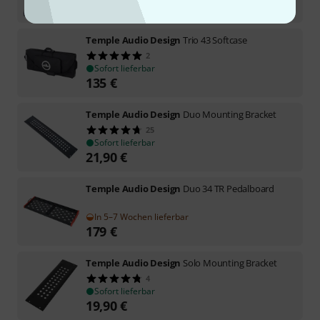
253
€
Temple Audio Design
Trio 43 Softcase
2
Sofort lieferbar
135
€
Temple Audio Design
Duo Mounting Bracket
25
Sofort lieferbar
21,90
€
Temple Audio Design
Duo 34 TR Pedalboard
In 5–7 Wochen lieferbar
179
€
Temple Audio Design
Solo Mounting Bracket
4
Sofort lieferbar
19,90
€