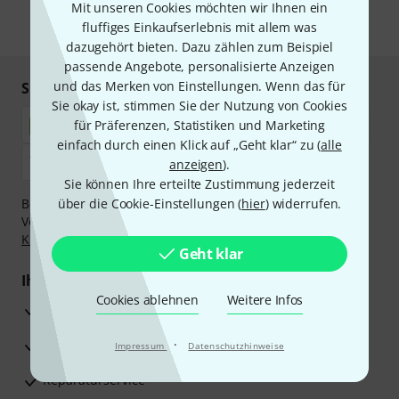
Mit unseren Cookies möchten wir Ihnen ein
fluffiges Einkaufserlebnis mit allem was
* Pflichtfeld
dazugehört bieten. Dazu zählen zum Beispiel
passende Angebote, personalisierte Anzeigen
und das Merken von Einstellungen. Wenn das für
Sicher einkaufen & bezahlen
Sie okay ist, stimmen Sie der Nutzung von Cookies
für Präferenzen, Statistiken und Marketing
einfach durch einen Klick auf „Geht klar“ zu (
alle
anzeigen
).
Sie können Ihre erteilte Zustimmung jederzeit
Bezahlen Sie vertraulich und sicher per Nachnahme,
über die Cookie-Einstellungen (
hier
) widerrufen.
Vorkasse, PayPal, Amazon Pay,
Klarna Sofort bezahlen
,
Klarna Ratenzahlung
oder Kreditkarte.
Geht klar
Ihre Vorteile
Cookies ablehnen
Weitere Infos
3 Jahre Thomann Garantie
30 Tage Money-Back-Garantie
·
Impressum
Datenschutzhinweise
Reparaturservice