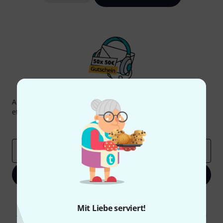
Thomann Newsletter
Abonniere den Thomann Newsletter und gewinne mit
etwas Glück einen von
50 Gutscheinen
über jeweils
50€
!
Inspirierende Beiträge
Deals
Thomann Insights
E-Mail-Adresse
*
Jetzt anmelden
Mit Klick auf „Jetzt anmelden“ stimmen Sie dem Erhalt von E-Mail-
Werbung und einer Messung des E-Mail-Nutzungsverhaltens zu. Die
Mit Liebe serviert!
Abmeldung ist jederzeit möglich. Weitere Informationen finden Sie in
unseren
Datenschutzhinweisen
.