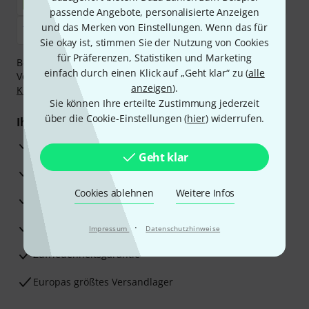
passende Angebote, personalisierte Anzeigen
und das Merken von Einstellungen. Wenn das für
Sie okay ist, stimmen Sie der Nutzung von Cookies
für Präferenzen, Statistiken und Marketing
Bezahlen Sie vertraulich und sicher per Nachnahme,
einfach durch einen Klick auf „Geht klar“ zu (
alle
Vorkasse, PayPal, Amazon Pay,
Klarna Sofort bezahlen
,
anzeigen
).
Klarna Ratenzahlung
oder Kreditkarte.
Sie können Ihre erteilte Zustimmung jederzeit
über die Cookie-Einstellungen (
hier
) widerrufen.
Ihre Vorteile
3 Jahre Thomann Garantie
Geht klar
30 Tage Money-Back-Garantie
Cookies ablehnen
Weitere Infos
Reparaturservice
Beratung durch Fachexperten
·
Impressum
Datenschutzhinweise
Zufriedenheitsgarantie
Europas größtes Versandlager