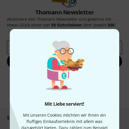
Thomann Newsletter
Abonniere den Thomann Newsletter und gewinne mit
etwas Glück einen von
50 Gutscheinen
über jeweils
50€
!
Inspirierende Beiträge
Deals
Thomann Insights
E-Mail-Adresse
*
Jetzt anmelden
Mit Klick auf „Jetzt anmelden“ stimmen Sie dem Erhalt von E-Mail-
Werbung und einer Messung des E-Mail-Nutzungsverhaltens zu. Die
Abmeldung ist jederzeit möglich. Weitere Informationen finden Sie in
unseren
Datenschutzhinweisen
.
* Pflichtfeld
Mit Liebe serviert!
Mit unseren Cookies möchten wir Ihnen ein
Sicher einkaufen & bezahlen
fluffiges Einkaufserlebnis mit allem was
dazugehört bieten. Dazu zählen zum Beispiel