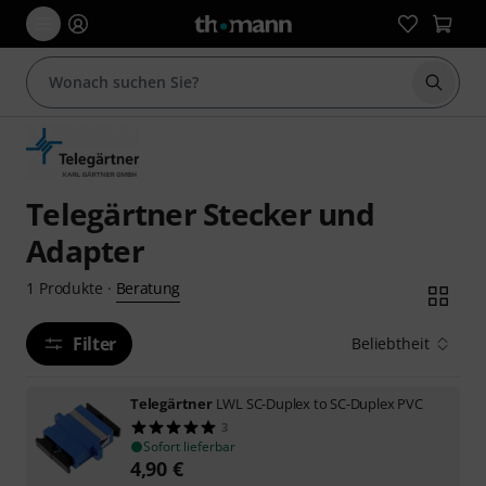
Suche 
Telegärtner Stecker und
Adapter
Beratung
1
Produkte
·
Filter
Beliebtheit
Telegärtner
LWL SC-Duplex to SC-Duplex PVC
3
Sofort lieferbar
4,90
€