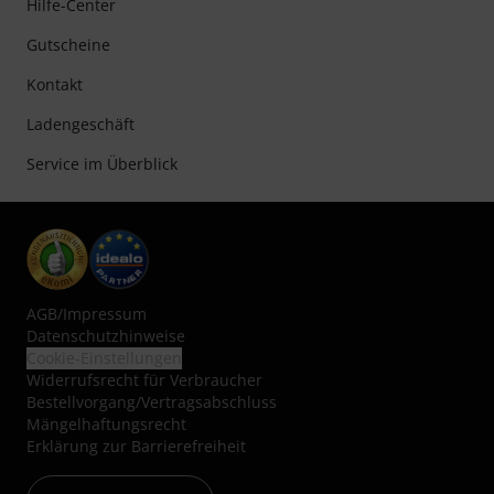
Hilfe-Center
Gutscheine
Kontakt
Ladengeschäft
Service im Überblick
AGB
/
Impressum
Datenschutzhinweise
Cookie-Einstellungen
Widerrufsrecht für Verbraucher
Bestellvorgang/Vertragsabschluss
Mängelhaftungsrecht
Erklärung zur Barrierefreiheit