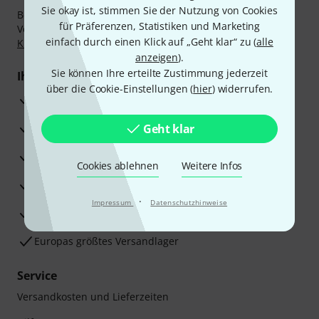
Sie okay ist, stimmen Sie der Nutzung von Cookies
Bezahlen Sie vertraulich und sicher per Nachnahme,
für Präferenzen, Statistiken und Marketing
Vorkasse, PayPal, Amazon Pay,
Klarna Sofort bezahlen
,
einfach durch einen Klick auf „Geht klar“ zu (
alle
Klarna Ratenzahlung
oder Kreditkarte.
anzeigen
).
Sie können Ihre erteilte Zustimmung jederzeit
Ihre Vorteile
über die Cookie-Einstellungen (
hier
) widerrufen.
3 Jahre Thomann Garantie
30 Tage Money-Back-Garantie
Geht klar
Reparaturservice
Cookies ablehnen
Weitere Infos
Beratung durch Fachexperten
·
Impressum
Datenschutzhinweise
Zufriedenheitsgarantie
Europas größtes Versandlager
Service
Versandkosten und Lieferzeiten