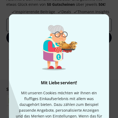
etwas Glück einen von
50 Gutscheinen
über jeweils
50€
!
Inspirierende Beiträge
Deals
Thomann Insights
E-Mail-Adresse
*
Jetzt anmelden
Mit Klick auf „Jetzt anmelden“ stimmen Sie dem Erhalt von E-Mail-
Werbung und einer Messung des E-Mail-Nutzungsverhaltens zu. Die
Abmeldung ist jederzeit möglich. Weitere Informationen finden Sie in
unseren
Datenschutzhinweisen
.
* Pflichtfeld
Mit Liebe serviert!
Sicher einkaufen & bezahlen
Mit unseren Cookies möchten wir Ihnen ein
fluffiges Einkaufserlebnis mit allem was
dazugehört bieten. Dazu zählen zum Beispiel
passende Angebote, personalisierte Anzeigen
und das Merken von Einstellungen. Wenn das für