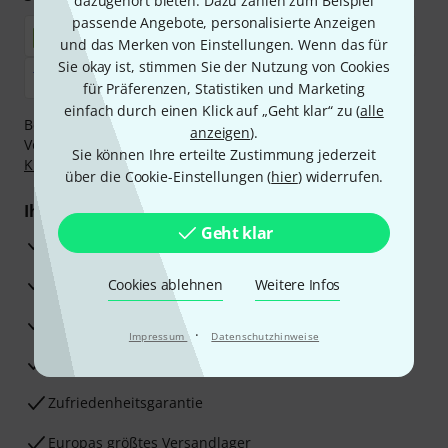
dazugehört bieten. Dazu zählen zum Beispiel
passende Angebote, personalisierte Anzeigen
und das Merken von Einstellungen. Wenn das für
Sie okay ist, stimmen Sie der Nutzung von Cookies
für Präferenzen, Statistiken und Marketing
einfach durch einen Klick auf „Geht klar“ zu (
alle
Bezahlen Sie vertraulich und sicher per Nachnahme,
anzeigen
).
Vorkasse, PayPal, Amazon Pay,
Klarna Sofort bezahlen
,
Sie können Ihre erteilte Zustimmung jederzeit
Klarna Ratenzahlung
oder Kreditkarte.
über die Cookie-Einstellungen (
hier
) widerrufen.
Ihre Vorteile
Geht klar
3 Jahre Thomann Garantie
30 Tage Money-Back-Garantie
Cookies ablehnen
Weitere Infos
Reparaturservice
·
Impressum
Datenschutzhinweise
Beratung durch Fachexperten
Zufriedenheitsgarantie
Europas größtes Versandlager