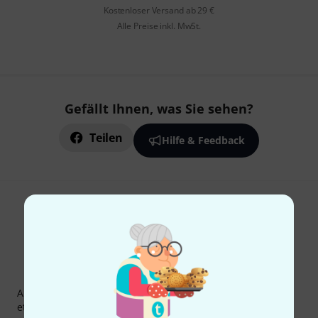
Kostenloser Versand ab 29 €
Alle Preise inkl. MwSt.
Gefällt Ihnen, was Sie sehen?
Teilen
Hilfe & Feedback
Thomann Newsletter
Abonniere den Thomann Newsletter und gewinne mit
etwas Glück einen von
50 Gutscheinen
über jeweils
50€
!