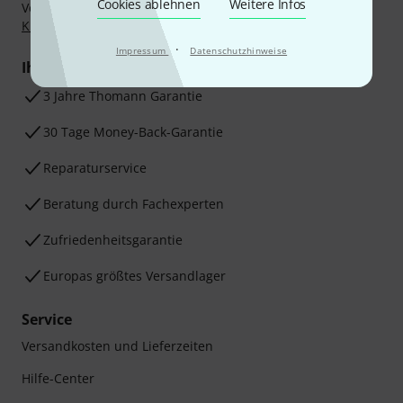
Cookies ablehnen
Weitere Infos
Vorkasse, PayPal, Amazon Pay,
Klarna Sofort bezahlen
,
Klarna Ratenzahlung
oder Kreditkarte.
·
Impressum
Datenschutzhinweise
Ihre Vorteile
3 Jahre Thomann Garantie
30 Tage Money-Back-Garantie
Reparaturservice
Beratung durch Fachexperten
Zufriedenheitsgarantie
Europas größtes Versandlager
Service
Versandkosten und Lieferzeiten
Hilfe-Center