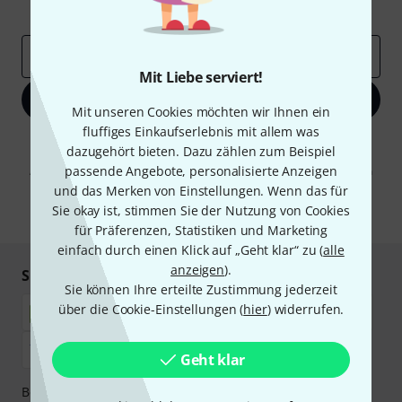
Inspirierende Beiträge
Deals
Thomann Insights
E-Mail-Adresse
*
Mit Liebe serviert!
Jetzt anmelden
Mit unseren Cookies möchten wir Ihnen ein
fluffiges Einkaufserlebnis mit allem was
Mit Klick auf „Jetzt anmelden“ stimmen Sie dem Erhalt von E-Mail-
dazugehört bieten. Dazu zählen zum Beispiel
Werbung und einer Messung des E-Mail-Nutzungsverhaltens zu. Die
passende Angebote, personalisierte Anzeigen
Abmeldung ist jederzeit möglich. Weitere Informationen finden Sie in
unseren
Datenschutzhinweisen
.
und das Merken von Einstellungen. Wenn das für
Sie okay ist, stimmen Sie der Nutzung von Cookies
* Pflichtfeld
für Präferenzen, Statistiken und Marketing
einfach durch einen Klick auf „Geht klar“ zu (
alle
anzeigen
).
Sicher einkaufen & bezahlen
Sie können Ihre erteilte Zustimmung jederzeit
über die Cookie-Einstellungen (
hier
) widerrufen.
Geht klar
Bezahlen Sie vertraulich und sicher per Nachnahme,