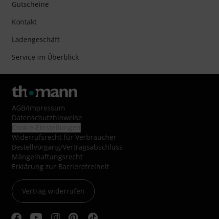
Gutscheine
Kontakt
Ladengeschäft
Service im Überblick
AGB
/
Impressum
Datenschutzhinweise
Cookie-Einstellungen
Widerrufsrecht für Verbraucher
Bestellvorgang/Vertragsabschluss
Mängelhaftungsrecht
Erklärung zur Barrierefreiheit
Vertrag widerrufen